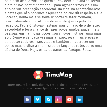
pelo dom de sua vida, de quem a Providencia Divina se serviu,
a fim de nos permitir estar aqui para agradecermos mais um
ano de sua ordenação sacerdotal. Na vida, há acontecimentos
e datas que não podemos esquecer e no que diz respeito a sua
vocação, muito mais se torna importante fazer memória,
principalmente como atitude de ação de graças pelo dom
recebido. Padre Cristóvão, festejar mais um ano de ordenação
sacerdotal é ter a chance de fazer novos amigos, ajudar mais
pessoas, ensinar novas lições, sorrir novos motivos, amar mais
ao próximo e dar cada vez mais amparo, rezar mais preces e
agradecer cada vez mais vezes e também amadurecer um
pouco mais e olhar a sua missão de lançar as redes como uma
dádiva de Deus. Hoje, os paroquianos da Paróquia São...
Lorem Ipsum is simply dummy text of the printing and typesetting
industry. Lorem Ipsum has been the industry's.