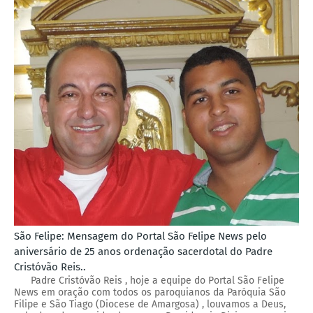
São Felipe: Mensagem do Portal São Felipe News pelo
aniversário de 25 anos ordenação sacerdotal do Padre
Cristóvão Reis..
Padre Cristóvão Reis , hoje a equipe do Portal São Felipe
News em oração com todos os paroquianos da Paróquia São
Filipe e São Tiago (Diocese de Amargosa) , louvamos a Deus,