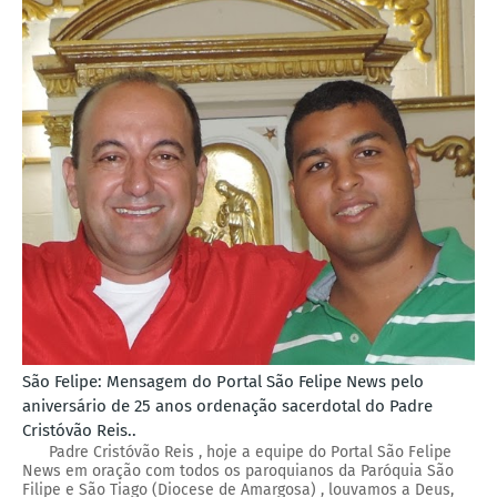
São Felipe: Mensagem do Portal São Felipe News pelo
aniversário de 25 anos ordenação sacerdotal do Padre
Cristóvão Reis..
Padre Cristóvão Reis , hoje a equipe do Portal São Felipe
News em oração com todos os paroquianos da Paróquia São
Filipe e São Tiago (Diocese de Amargosa) , louvamos a Deus,