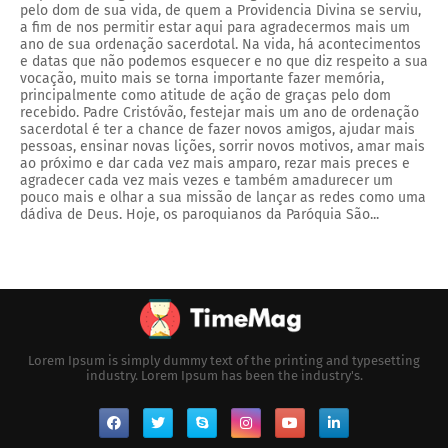
pelo dom de sua vida, de quem a Providencia Divina se serviu,
a fim de nos permitir estar aqui para agradecermos mais um
ano de sua ordenação sacerdotal. Na vida, há acontecimentos
e datas que não podemos esquecer e no que diz respeito a sua
vocação, muito mais se torna importante fazer memória,
principalmente como atitude de ação de graças pelo dom
recebido. Padre Cristóvão, festejar mais um ano de ordenação
sacerdotal é ter a chance de fazer novos amigos, ajudar mais
pessoas, ensinar novas lições, sorrir novos motivos, amar mais
ao próximo e dar cada vez mais amparo, rezar mais preces e
agradecer cada vez mais vezes e também amadurecer um
pouco mais e olhar a sua missão de lançar as redes como uma
dádiva de Deus. Hoje, os paroquianos da Paróquia São...
Lorem Ipsum is simply dummy text of the printing and typesetting
industry. Lorem Ipsum has been the industry's.