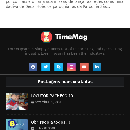
pouco mais e olhar a sua missão de lançar as redes como uma
dádiva de Deus. Hoje, os paroquianos da Paróquia São...
Lorem Ipsum is simply dummy text of the printing and typesetting
industry. Lorem Ipsum has been the industry's.
Postagens mais visitadas
LOCUTOR PACHECO 10
novembro 30, 2013
Obrigado a todos !!!
junho 28, 2019