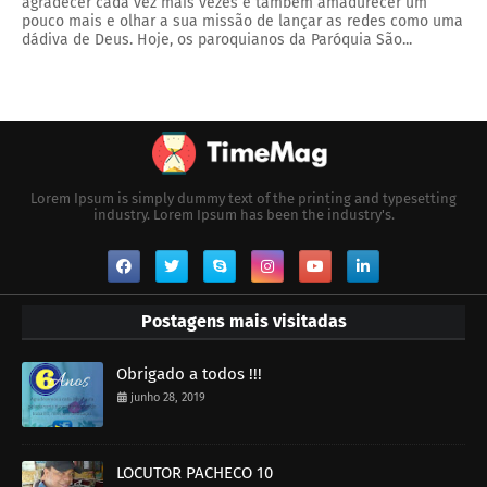
agradecer cada vez mais vezes e também amadurecer um
pouco mais e olhar a sua missão de lançar as redes como uma
dádiva de Deus. Hoje, os paroquianos da Paróquia São...
Lorem Ipsum is simply dummy text of the printing and typesetting
industry. Lorem Ipsum has been the industry's.
Postagens mais visitadas
Obrigado a todos !!!
junho 28, 2019
LOCUTOR PACHECO 10