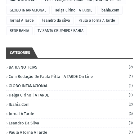
BAHIA NOTICIAS
Com redação de Paula Pitta | A TARDE On Line
GLOBO INTANACIONAL
Helga Cirino | A TARDE
ibahia.com
Jornal A Tarde
leandro da silva
Paula a Jorna A Tarde
REDE BAHIA
TV SANTA CRUZ-REDE BAHIA
CATEGORIES
BAHIA NOTICIAS
(2)
Com Redação De Paula Pitta | A TARDE On Line
(1)
GLOBO INTANACIONAL
(1)
Helga Cirino | A TARDE
(1)
Ibahia.com
(2)
Jornal A Tarde
(3)
Leandro Da Silva
(3)
Paula A Jorna A Tarde
(1)