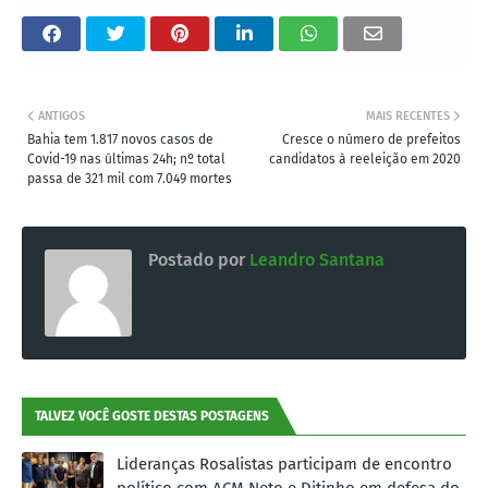
ANTIGOS
MAIS RECENTES
Bahia tem 1.817 novos casos de
Cresce o número de prefeitos
Covid-19 nas últimas 24h; nº total
candidatos à reeleição em 2020
passa de 321 mil com 7.049 mortes
Postado por
Leandro Santana
TALVEZ VOCÊ GOSTE DESTAS POSTAGENS
Lideranças Rosalistas participam de encontro
político com ACM Neto e Ditinho em defesa do