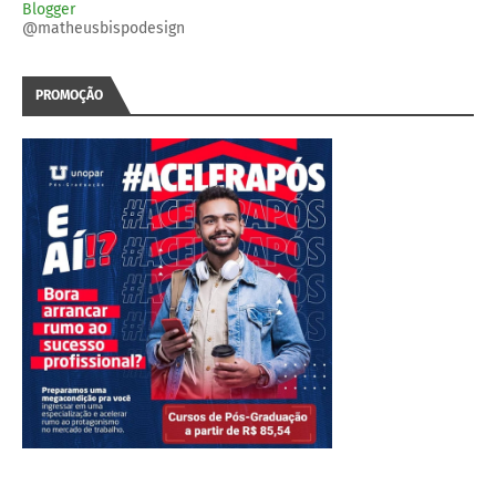
Blogger
@matheusbispodesign
PROMOÇÃO