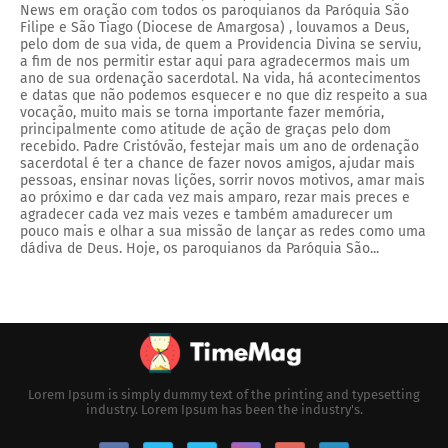
News em oração com todos os paroquianos da Paróquia São
Filipe e São Tiago (Diocese de Amargosa) , louvamos a Deus,
pelo dom de sua vida, de quem a Providencia Divina se serviu,
a fim de nos permitir estar aqui para agradecermos mais um
ano de sua ordenação sacerdotal. Na vida, há acontecimentos
e datas que não podemos esquecer e no que diz respeito a sua
vocação, muito mais se torna importante fazer memória,
principalmente como atitude de ação de graças pelo dom
recebido. Padre Cristóvão, festejar mais um ano de ordenação
sacerdotal é ter a chance de fazer novos amigos, ajudar mais
pessoas, ensinar novas lições, sorrir novos motivos, amar mais
ao próximo e dar cada vez mais amparo, rezar mais preces e
agradecer cada vez mais vezes e também amadurecer um
pouco mais e olhar a sua missão de lançar as redes como uma
dádiva de Deus. Hoje, os paroquianos da Paróquia São...
Lorem Ipsum is simply dummy text of the printing and typesetting
industry. Lorem Ipsum has been the industry's.