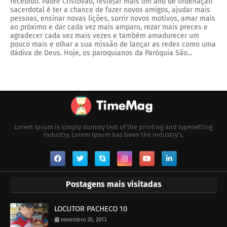
recebido. Padre Cristóvão, festejar mais um ano de ordenação
sacerdotal é ter a chance de fazer novos amigos, ajudar mais
pessoas, ensinar novas lições, sorrir novos motivos, amar mais
ao próximo e dar cada vez mais amparo, rezar mais preces e
agradecer cada vez mais vezes e também amadurecer um
pouco mais e olhar a sua missão de lançar as redes como uma
dádiva de Deus. Hoje, os paroquianos da Paróquia São...
Lorem Ipsum is simply dummy text of the printing and typesetting
industry. Lorem Ipsum has been the industry's.
Postagens mais visitadas
LOCUTOR PACHECO 10
novembro 30, 2013