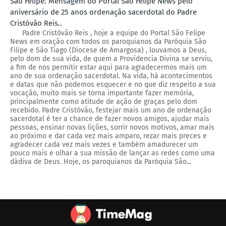
São Felipe: Mensagem do Portal São Felipe News pelo
aniversário de 25 anos ordenação sacerdotal do Padre
Cristóvão Reis..
Padre Cristóvão Reis , hoje a equipe do Portal São Felipe
News em oração com todos os paroquianos da Paróquia São
Filipe e São Tiago (Diocese de Amargosa) , louvamos a Deus,
pelo dom de sua vida, de quem a Providencia Divina se serviu,
a fim de nos permitir estar aqui para agradecermos mais um
ano de sua ordenação sacerdotal. Na vida, há acontecimentos
e datas que não podemos esquecer e no que diz respeito a sua
vocação, muito mais se torna importante fazer memória,
principalmente como atitude de ação de graças pelo dom
recebido. Padre Cristóvão, festejar mais um ano de ordenação
sacerdotal é ter a chance de fazer novos amigos, ajudar mais
pessoas, ensinar novas lições, sorrir novos motivos, amar mais
ao próximo e dar cada vez mais amparo, rezar mais preces e
agradecer cada vez mais vezes e também amadurecer um
pouco mais e olhar a sua missão de lançar as redes como uma
dádiva de Deus. Hoje, os paroquianos da Paróquia São...