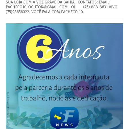
SUA LOJA COM A VOZ GRAVE DA BAHIA. CONTATOS: EMAIL:
PACHECO10LOCUTOR@GMAIL.COM OI (75) 88818631 VIVO
(75)98656022 VOCÊ FALA COM PACHECO 10.