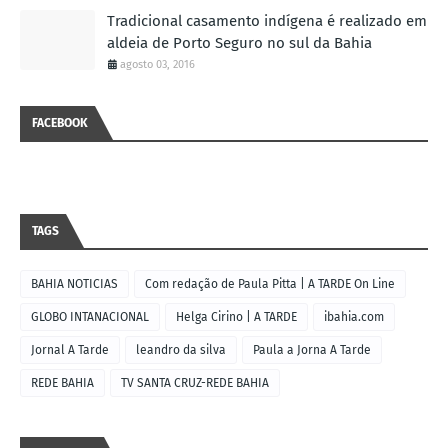
Tradicional casamento indígena é realizado em
aldeia de Porto Seguro no sul da Bahia
agosto 03, 2016
FACEBOOK
TAGS
BAHIA NOTICIAS
Com redação de Paula Pitta | A TARDE On Line
GLOBO INTANACIONAL
Helga Cirino | A TARDE
ibahia.com
Jornal A Tarde
leandro da silva
Paula a Jorna A Tarde
REDE BAHIA
TV SANTA CRUZ-REDE BAHIA