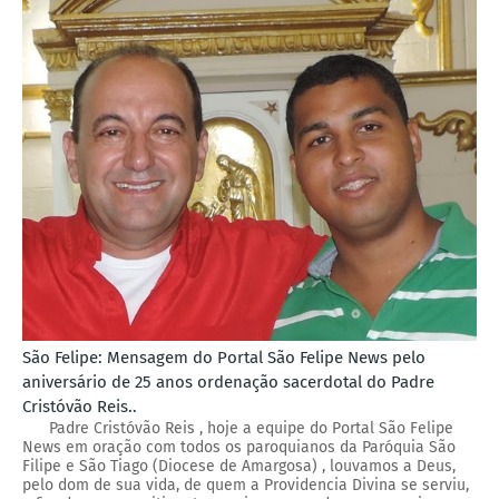
São Felipe: Mensagem do Portal São Felipe News pelo
aniversário de 25 anos ordenação sacerdotal do Padre
Cristóvão Reis..
Padre Cristóvão Reis , hoje a equipe do Portal São Felipe
News em oração com todos os paroquianos da Paróquia São
Filipe e São Tiago (Diocese de Amargosa) , louvamos a Deus,
pelo dom de sua vida, de quem a Providencia Divina se serviu,