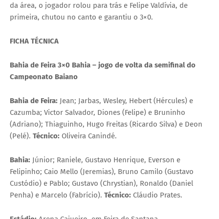
da área, o jogador rolou para trás e Felipe Valdívia, de
primeira, chutou no canto e garantiu o 3×0.
FICHA TÉCNICA
Bahia de Feira 3×0 Bahia – jogo de volta da semifinal do
Campeonato Baiano
Bahia de Feira:
Jean; Jarbas, Wesley, Hebert (Hércules) e
Cazumba; Victor Salvador, Diones (Felipe) e Bruninho
(Adriano); Thiaguinho, Hugo Freitas (Ricardo Silva) e Deon
(Pelé).
Técnico:
Oliveira Canindé.
Bahia:
Júnior; Raniele, Gustavo Henrique, Everson e
Felipinho; Caio Mello (Jeremias), Bruno Camilo (Gustavo
Custódio) e Pablo; Gustavo (Chrystian), Ronaldo (Daniel
Penha) e Marcelo (Fabrício).
Técnico:
Cláudio Prates.
Estádio:
Arena Cajueiro, em Feira de Santana