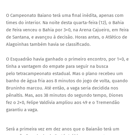
O Campeonato Baiano terá uma final inédita, apenas com
times do interior. Na noite desta quarta-feira (12), o Bahia
de Feira venceu o Bahia por 3×0, na Arena Cajueiro, em Feira
de Santana, e avançou à decisão. Horas antes, o Atlético de
Alagoinhas também havia se classificado.
O Esquadrão havia ganhado o primeiro encontro, por 1×0, e
tinha a vantagem do empate para seguir na busca
pelo tetracampeonato estadual. Mas o plano recebeu um
banho de água fria aos 8 minutos do jogo de volta, quando
Bruninho marcou. Até então, a vaga seria decidida nos
pênaltis. Mas, aos 38 minutos do segundo tempo, Diones
fez o 2×0, Felipe Valdívia ampliou aos 49 e o Tremendão
garantiu a vaga.
Thank you for watching
Será a primeira vez em dez anos que o Baianão terá um