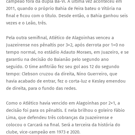
campeão fora da dupla Ba-Vi. A última vez aconteceu em
2011, quando o próprio Bahia de Feira bateu o Vitória na
final e ficou com o título. Desde então, o Bahia ganhou seis
vezes e o Leão, três.
Pela outra semifinal, Atlético de Alagoinhas venceu a
Juazeirense nos pênaltis por 3×2, após derrota por 1×0 no
tempo normal, no estádio Adauto Moraes, em Juazeiro, e se
garantiu na decisão do Baianão pelo segundo ano
seguido. O time anfitrião fez seu gol aos 12 do segundo
tempo: Clebson cruzou da direita, Nino Guerreiro, que
havia acabado de entrar, fez o corta-luz e Kesley emendou
de direita, para o fundo das redes.
Como o Atlético havia vencido em Alagoinhas por 2×1, a
decisão foi para os pênaltis. E nela brilhou o goleiro Fábio
Lima, que defendeu três cobranças da Juazeirense e
colocou o Carcará na final. Será a terceira da história do
clube, vice-campeão em 1973 e 2020.