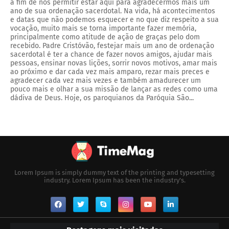
a fim de nos permitir estar aqui para agradecermos mais um
ano de sua ordenação sacerdotal. Na vida, há acontecimentos
e datas que não podemos esquecer e no que diz respeito a sua
vocação, muito mais se torna importante fazer memória,
principalmente como atitude de ação de graças pelo dom
recebido. Padre Cristóvão, festejar mais um ano de ordenação
sacerdotal é ter a chance de fazer novos amigos, ajudar mais
pessoas, ensinar novas lições, sorrir novos motivos, amar mais
ao próximo e dar cada vez mais amparo, rezar mais preces e
agradecer cada vez mais vezes e também amadurecer um
pouco mais e olhar a sua missão de lançar as redes como uma
dádiva de Deus. Hoje, os paroquianos da Paróquia São...
Lorem Ipsum is simply dummy text of the printing and typesetting
industry. Lorem Ipsum has been the industry's.