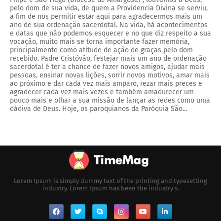
pelo dom de sua vida, de quem a Providencia Divina se serviu,
a fim de nos permitir estar aqui para agradecermos mais um
ano de sua ordenação sacerdotal. Na vida, há acontecimentos
e datas que não podemos esquecer e no que diz respeito a sua
vocação, muito mais se torna importante fazer memória,
principalmente como atitude de ação de graças pelo dom
recebido. Padre Cristóvão, festejar mais um ano de ordenação
sacerdotal é ter a chance de fazer novos amigos, ajudar mais
pessoas, ensinar novas lições, sorrir novos motivos, amar mais
ao próximo e dar cada vez mais amparo, rezar mais preces e
agradecer cada vez mais vezes e também amadurecer um
pouco mais e olhar a sua missão de lançar as redes como uma
dádiva de Deus. Hoje, os paroquianos da Paróquia São...
Lorem Ipsum is simply dummy text of the printing and typesetting
industry. Lorem Ipsum has been the industry's.