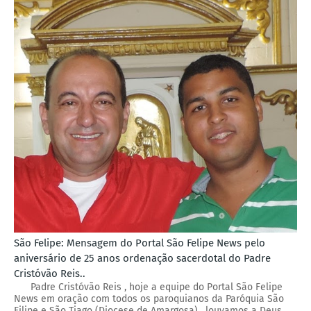
São Felipe: Mensagem do Portal São Felipe News pelo
aniversário de 25 anos ordenação sacerdotal do Padre
Cristóvão Reis..
Padre Cristóvão Reis , hoje a equipe do Portal São Felipe
News em oração com todos os paroquianos da Paróquia São
Filipe e São Tiago (Diocese de Amargosa) , louvamos a Deus,