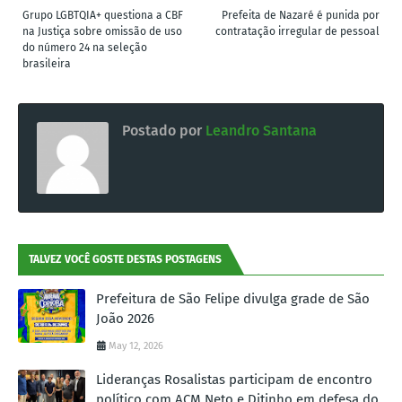
Grupo LGBTQIA+ questiona a CBF
Prefeita de Nazaré é punida por
na Justiça sobre omissão de uso
contratação irregular de pessoal
do número 24 na seleção
brasileira
Postado por
Leandro Santana
TALVEZ VOCÊ GOSTE DESTAS POSTAGENS
Prefeitura de São Felipe divulga grade de São
João 2026
May 12, 2026
Lideranças Rosalistas participam de encontro
político com ACM Neto e Ditinho em defesa do