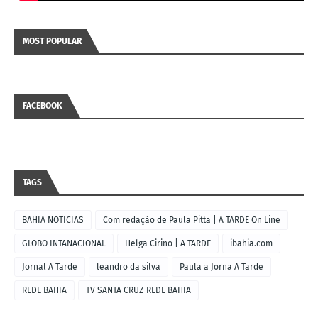
MOST POPULAR
FACEBOOK
TAGS
BAHIA NOTICIAS
Com redação de Paula Pitta | A TARDE On Line
GLOBO INTANACIONAL
Helga Cirino | A TARDE
ibahia.com
Jornal A Tarde
leandro da silva
Paula a Jorna A Tarde
REDE BAHIA
TV SANTA CRUZ-REDE BAHIA