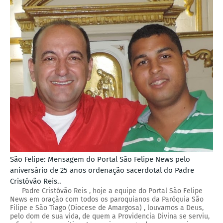
São Felipe: Mensagem do Portal São Felipe News pelo
aniversário de 25 anos ordenação sacerdotal do Padre
Cristóvão Reis..
Padre Cristóvão Reis , hoje a equipe do Portal São Felipe
News em oração com todos os paroquianos da Paróquia São
Filipe e São Tiago (Diocese de Amargosa) , louvamos a Deus,
pelo dom de sua vida, de quem a Providencia Divina se serviu,