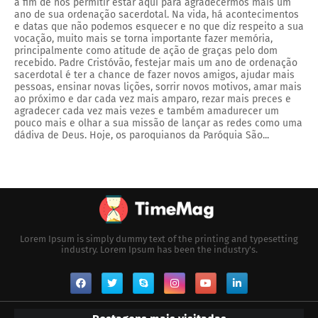
a fim de nos permitir estar aqui para agradecermos mais um
ano de sua ordenação sacerdotal. Na vida, há acontecimentos
e datas que não podemos esquecer e no que diz respeito a sua
vocação, muito mais se torna importante fazer memória,
principalmente como atitude de ação de graças pelo dom
recebido. Padre Cristóvão, festejar mais um ano de ordenação
sacerdotal é ter a chance de fazer novos amigos, ajudar mais
pessoas, ensinar novas lições, sorrir novos motivos, amar mais
ao próximo e dar cada vez mais amparo, rezar mais preces e
agradecer cada vez mais vezes e também amadurecer um
pouco mais e olhar a sua missão de lançar as redes como uma
dádiva de Deus. Hoje, os paroquianos da Paróquia São...
Lorem Ipsum is simply dummy text of the printing and typesetting
industry. Lorem Ipsum has been the industry's.