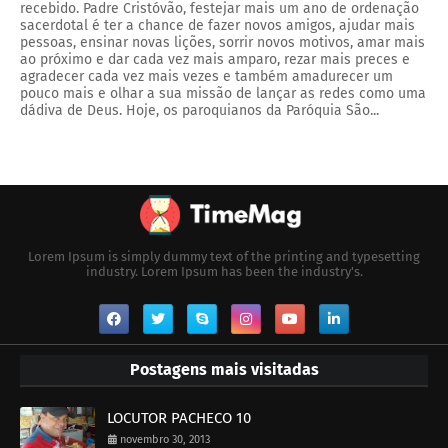
recebido. Padre Cristóvão, festejar mais um ano de ordenação
sacerdotal é ter a chance de fazer novos amigos, ajudar mais
pessoas, ensinar novas lições, sorrir novos motivos, amar mais
ao próximo e dar cada vez mais amparo, rezar mais preces e
agradecer cada vez mais vezes e também amadurecer um
pouco mais e olhar a sua missão de lançar as redes como uma
dádiva de Deus. Hoje, os paroquianos da Paróquia São...
Lorem Ipsum is simply dummy text of the printing and typesetting
industry. Lorem Ipsum has been the industry's.
Postagens mais visitadas
LOCUTOR PACHECO 10
novembro 30, 2013