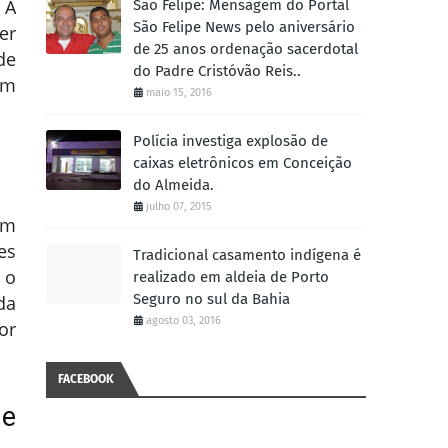
 A
São Felipe: Mensagem do Portal
São Felipe News pelo aniversário
er
de 25 anos ordenação sacerdotal
de
do Padre Cristóvão Reis..
em
maio 15, 2016
Polícia investiga explosão de
caixas eletrônicos em Conceição
do Almeida.
julho 07, 2015
ém
es
Tradicional casamento indígena é
 o
realizado em aldeia de Porto
Seguro no sul da Bahia
da
agosto 03, 2016
or
FACEBOOK
 e