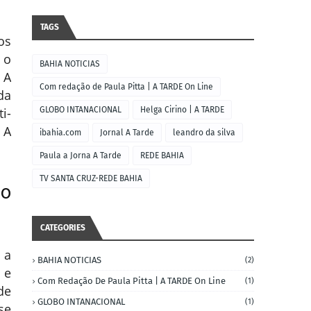
TAGS
os
 o
BAHIA NOTICIAS
 A
Com redação de Paula Pitta | A TARDE On Line
da
i-
GLOBO INTANACIONAL
Helga Cirino | A TARDE
 A
ibahia.com
Jornal A Tarde
leandro da silva
Paula a Jorna A Tarde
REDE BAHIA
TV SANTA CRUZ-REDE BAHIA
do
CATEGORIES
 a
BAHIA NOTICIAS
(2)
 e
Com Redação De Paula Pitta | A TARDE On Line
(1)
de
GLOBO INTANACIONAL
(1)
se