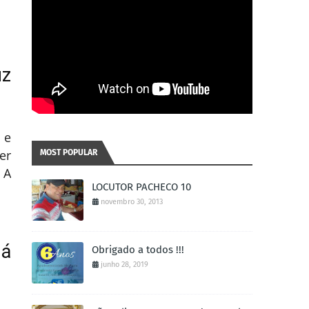
uz
 e
er
MOST POPULAR
 A
LOCUTOR PACHECO 10
novembro 30, 2013
há
Obrigado a todos !!!
junho 28, 2019