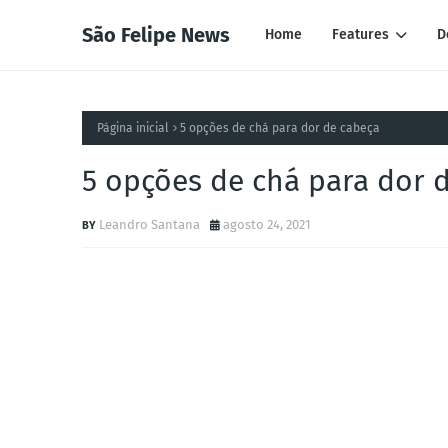
São Felipe News
Home
Features
D
Página inicial
5 opções de chá para dor de cabeça
5 opções de chá para dor 
Leandro Santana
agosto 24, 2021