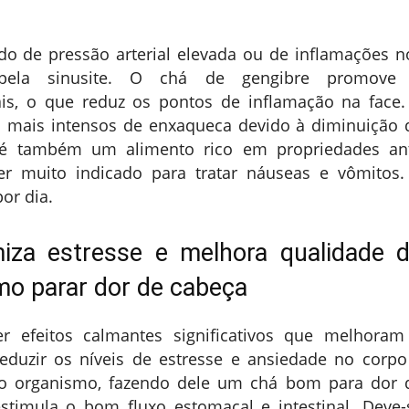
do de pressão arterial elevada ou de inflamações n
pela sinusite. O chá de gengibre promove
is, o que reduz os pontos de inflamação na face.
s mais intensos de enxaqueca devido à diminuição 
e é também um alimento rico em propriedades ant
ser muito indicado para tratar náuseas e vômitos.
or dia.
miza estresse e melhora qualidade 
mo parar dor de cabeça
r efeitos calmantes significativos que melhoram
eduzir os níveis de estresse e ansiedade no corpo
o organismo, fazendo dele um chá bom para dor 
stimula o bom fluxo estomacal e intestinal. Deve-