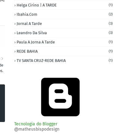
Helga Cirino | A TARDE
(1)
Ibahia.com
(2)
Jornal A Tarde
(3)
Leandro Da Silva
(3)
Paula A Jorna A Tarde
(1)
REDE BAHIA
(1)
S
TV SANTA CRUZ-REDE BAHIA
(1)
de
s.
Tecnologia do Blogger
@matheusbispodesign