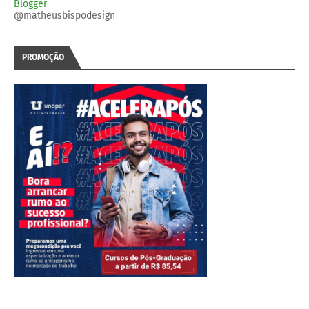
Blogger
@matheusbispodesign
PROMOÇÃO