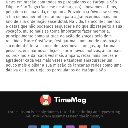
News em oração com todos os paroquianos da Paróquia São
Filipe e São Tiago (Diocese de Amargosa) , louvamos a Deus,
pelo dom de sua vida, de quem a Providencia Divina se serviu,
a fim de nos permitir estar aqui para agradecermos mais um
ano de sua ordenação sacerdotal. Na vida, há acontecimentos
e datas que não podemos esquecer e no que diz respeito a sua
vocação, muito mais se torna importante fazer memória,
principalmente como atitude de ação de graças pelo dom
recebido. Padre Cristóvão, festejar mais um ano de ordenação
sacerdotal é ter a chance de fazer novos amigos, ajudar mais
pessoas, ensinar novas lições, sorrir novos motivos, amar mais
ao próximo e dar cada vez mais amparo, rezar mais preces e
agradecer cada vez mais vezes e também amadurecer um
pouco mais e olhar a sua missão de lançar as redes como uma
dádiva de Deus. Hoje, os paroquianos da Paróquia São...
Lorem Ipsum is simply dummy text of the printing and typesetting
industry. Lorem Ipsum has been the industry's.