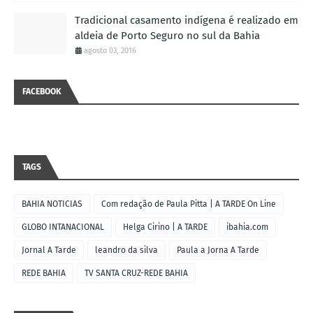
Tradicional casamento indígena é realizado em
aldeia de Porto Seguro no sul da Bahia
agosto 03, 2016
FACEBOOK
TAGS
BAHIA NOTICIAS
Com redação de Paula Pitta | A TARDE On Line
GLOBO INTANACIONAL
Helga Cirino | A TARDE
ibahia.com
Jornal A Tarde
leandro da silva
Paula a Jorna A Tarde
REDE BAHIA
TV SANTA CRUZ-REDE BAHIA