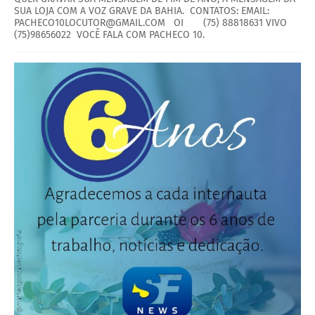
SUA LOJA COM A VOZ GRAVE DA BAHIA. CONTATOS: EMAIL:
PACHECO10LOCUTOR@GMAIL.COM OI (75) 88818631 VIVO
(75)98656022 VOCÊ FALA COM PACHECO 10.