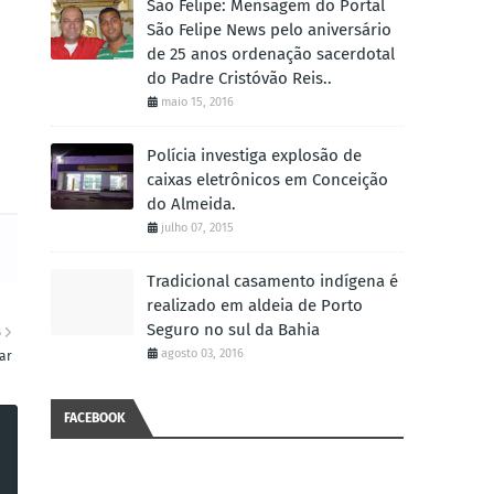
São Felipe: Mensagem do Portal
São Felipe News pelo aniversário
de 25 anos ordenação sacerdotal
do Padre Cristóvão Reis..
maio 15, 2016
Polícia investiga explosão de
caixas eletrônicos em Conceição
do Almeida.
julho 07, 2015
Tradicional casamento indígena é
realizado em aldeia de Porto
Seguro no sul da Bahia
S
agosto 03, 2016
ar
FACEBOOK