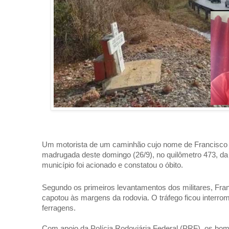
Um motorista de um caminhão cujo nome de Francisco A
madrugada deste domingo (26/9), no quilômetro 473, d
município foi acionado e constatou o óbito.
Segundo os primeiros levantamentos dos militares, Franc
capotou às margens da rodovia. O tráfego ficou interromp
ferragens.
Com apoio da Polícia Rodoviária Federal (PRF), os bomb