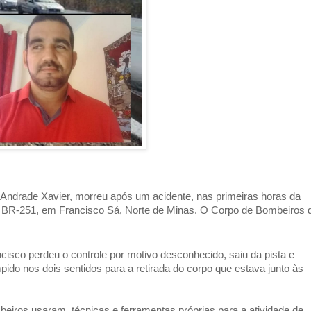
ndrade Xavier, morreu após um acidente, nas primeiras horas da 
a BR-251, em Francisco Sá, Norte de Minas. O Corpo de Bombeiros d
isco perdeu o controle por motivo desconhecido, saiu da pista e 
ido nos dois sentidos para a retirada do corpo que estava junto às 
eiros usaram  técnicas e ferramentas próprias para a atividade de 