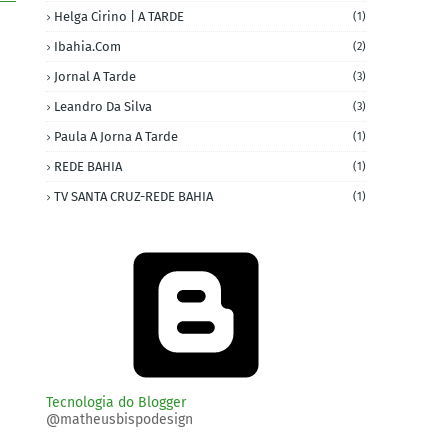
Helga Cirino | A TARDE
(1)
Ibahia.com
(2)
Jornal A Tarde
(3)
Leandro Da Silva
(3)
Paula A Jorna A Tarde
(1)
REDE BAHIA
(1)
TV SANTA CRUZ-REDE BAHIA
(1)
Tecnologia do Blogger
@matheusbispodesign