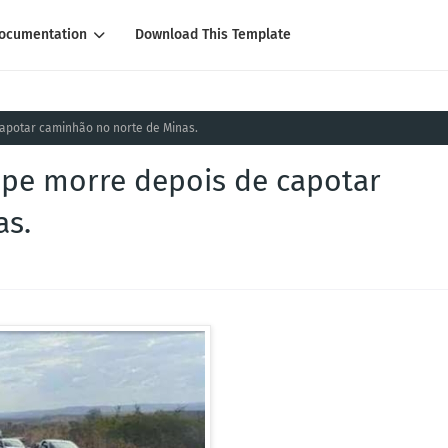
ocumentation
Download This Template
apotar caminhão no norte de Minas.
ipe morre depois de capotar
as.