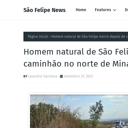
São Felipe News
Home
Features
D
Página inicial
Homem natural de São Felipe morre depois de c
Homem natural de São Fel
caminhão no norte de Min
Leandro Santana
setembro 27, 2021