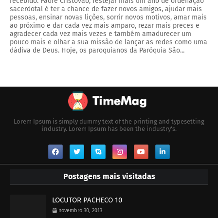
recebido. Padre Cristóvão, festejar mais um ano de ordenação
sacerdotal é ter a chance de fazer novos amigos, ajudar mais
pessoas, ensinar novas lições, sorrir novos motivos, amar mais
ao próximo e dar cada vez mais amparo, rezar mais preces e
agradecer cada vez mais vezes e também amadurecer um
pouco mais e olhar a sua missão de lançar as redes como uma
dádiva de Deus. Hoje, os paroquianos da Paróquia São...
Lorem Ipsum is simply dummy text of the printing and typesetting
industry. Lorem Ipsum has been the industry's.
Postagens mais visitadas
LOCUTOR PACHECO 10
novembro 30, 2013