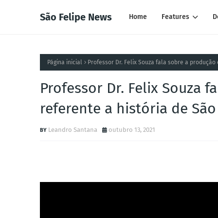
São Felipe News
Home
Features
D
Página inicial
Professor Dr. Felix Souza fala sobre a produção 
Professor Dr. Felix Souza f
referente a história de São
Leandro Santana
outubro 13, 2021