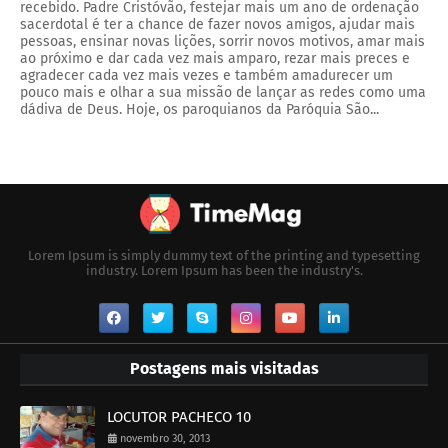
recebido. Padre Cristóvão, festejar mais um ano de ordenação
sacerdotal é ter a chance de fazer novos amigos, ajudar mais
pessoas, ensinar novas lições, sorrir novos motivos, amar mais
ao próximo e dar cada vez mais amparo, rezar mais preces e
agradecer cada vez mais vezes e também amadurecer um
pouco mais e olhar a sua missão de lançar as redes como uma
dádiva de Deus. Hoje, os paroquianos da Paróquia São...
Lorem Ipsum is simply dummy text of the printing and typesetting
industry. Lorem Ipsum has been the industry's.
Postagens mais visitadas
LOCUTOR PACHECO 10
novembro 30, 2013