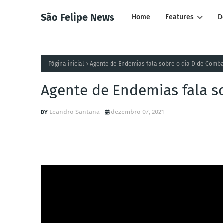
São Felipe News
Home
Features
D
Página inicial
Agente de Endemias fala sobre o dia D de Comb
Agente de Endemias fala s
Leandro Santana
dezembro 07, 2021