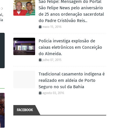
São Felipe: Mensagem do Portal
São Felipe News pelo aniversário
S
de 25 anos ordenação sacerdotal
l,
ia
do Padre Cristóvão Reis..
maio 15, 2016
Polícia investiga explosão de
caixas eletrônicos em Conceição
do Almeida.
julho 07, 2015
Tradicional casamento indígena é
realizado em aldeia de Porto
Seguro no sul da Bahia
agosto 03, 2016
FACEBOOK