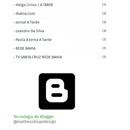
Helga Cirino | A TARDE
(1)
Ibahia.com
(2)
Jornal A Tarde
(3)
Leandro Da Silva
(3)
Paula A Jorna A Tarde
(1)
REDE BAHIA
(1)
TV SANTA CRUZ-REDE BAHIA
(1)
Tecnologia do Blogger
@matheusbispodesign