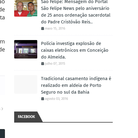
ão
São Felipe: Mensagem do Portal
São Felipe News pelo aniversário
de
de 25 anos ordenação sacerdotal
ta
do Padre Cristóvão Reis..
maio 15, 2016
em
Polícia investiga explosão de
de
caixas eletrônicos em Conceição
do Almeida.
julho 07, 2015
Tradicional casamento indígena é
realizado em aldeia de Porto
Seguro no sul da Bahia
agosto 03, 2016
S
FACEBOOK