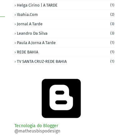
Helga Cirino | A TARDE
(1)
Ibahia.com
(2)
Jornal A Tarde
(3)
Leandro Da Silva
(3)
Paula A Jorna A Tarde
(1)
REDE BAHIA
(1)
TV SANTA CRUZ-REDE BAHIA
(1)
Tecnologia do Blogger
@matheusbispodesign