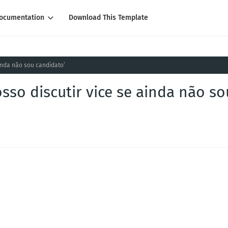
ocumentation
Download This Template
ainda não sou candidato’
sso discutir vice se ainda não so