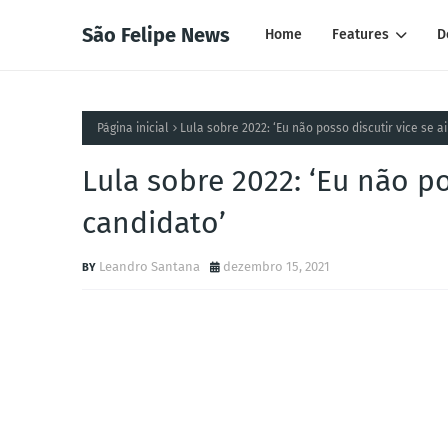
São Felipe News
Home
Features
D
Página inicial
Lula sobre 2022: ‘Eu não posso discutir vice se 
Lula sobre 2022: ‘Eu não po
candidato’
Leandro Santana
dezembro 15, 2021