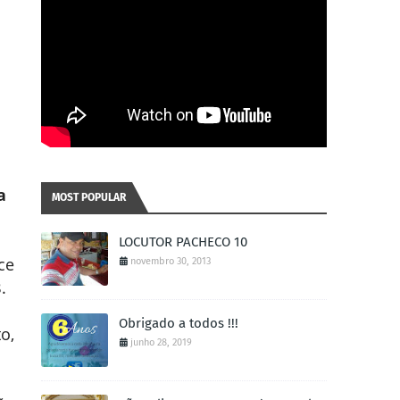
o
a
MOST POPULAR
LOCUTOR PACHECO 10
ce
novembro 30, 2013
.
Obrigado a todos !!!
o,
junho 28, 2019