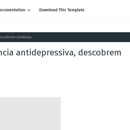
ocumentation
Download This Template
descobrem cientistas
ncia antidepressiva, descobrem