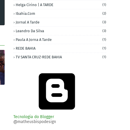
Helga Cirino | A TARDE
(1)
Ibahia.com
(2)
Jornal A Tarde
(3)
Leandro Da Silva
(3)
Paula A Jorna A Tarde
(1)
REDE BAHIA
(1)
TV SANTA CRUZ-REDE BAHIA
(1)
Tecnologia do Blogger
@matheusbispodesign