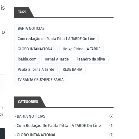
is
TAGS
BAHIA NOTICIAS
 o
Com redação de Paula Pitta | A TARDE On Line
GLOBO INTANACIONAL
Helga Cirino | A TARDE
ibahia.com
Jornal A Tarde
leandro da silva
Paula a Jorna A Tarde
REDE BAHIA
TV SANTA CRUZ-REDE BAHIA
CATEGORIES
S
o?
BAHIA NOTICIAS
(2)
Com Redação De Paula Pitta | A TARDE On Line
(1)
GLOBO INTANACIONAL
(1)