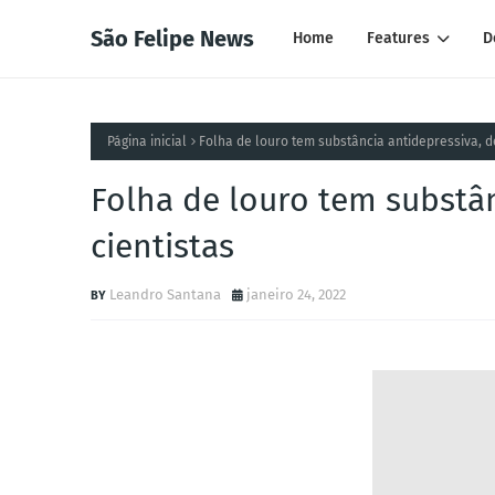
São Felipe News
Home
Features
D
Página inicial
Folha de louro tem substância antidepressiva, 
Folha de louro tem substâ
cientistas
Leandro Santana
janeiro 24, 2022