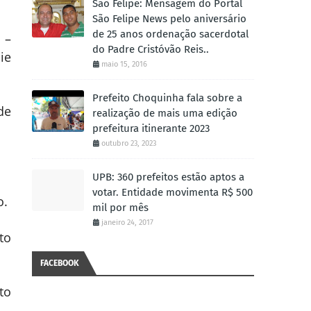
São Felipe: Mensagem do Portal
São Felipe News pelo aniversário
de 25 anos ordenação sacerdotal
 –
do Padre Cristóvão Reis..
ie
maio 15, 2016
Prefeito Choquinha fala sobre a
de
realização de mais uma edição
prefeitura itinerante 2023
outubro 23, 2023
UPB: 360 prefeitos estão aptos a
votar. Entidade movimenta R$ 500
o.
mil por mês
janeiro 24, 2017
to
FACEBOOK
to