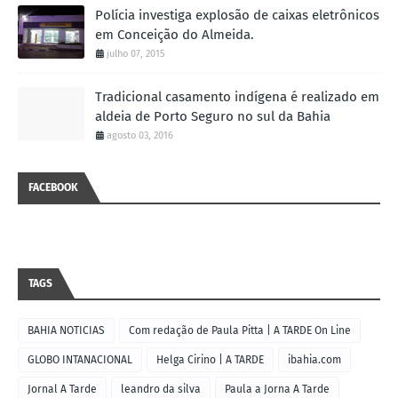
Polícia investiga explosão de caixas eletrônicos
em Conceição do Almeida.
julho 07, 2015
Tradicional casamento indígena é realizado em
aldeia de Porto Seguro no sul da Bahia
agosto 03, 2016
FACEBOOK
TAGS
BAHIA NOTICIAS
Com redação de Paula Pitta | A TARDE On Line
GLOBO INTANACIONAL
Helga Cirino | A TARDE
ibahia.com
Jornal A Tarde
leandro da silva
Paula a Jorna A Tarde