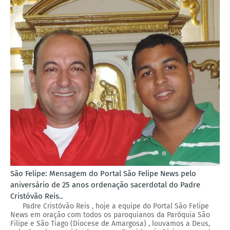
São Felipe: Mensagem do Portal São Felipe News pelo
aniversário de 25 anos ordenação sacerdotal do Padre
Cristóvão Reis..
Padre Cristóvão Reis , hoje a equipe do Portal São Felipe
News em oração com todos os paroquianos da Paróquia São
Filipe e São Tiago (Diocese de Amargosa) , louvamos a Deus,