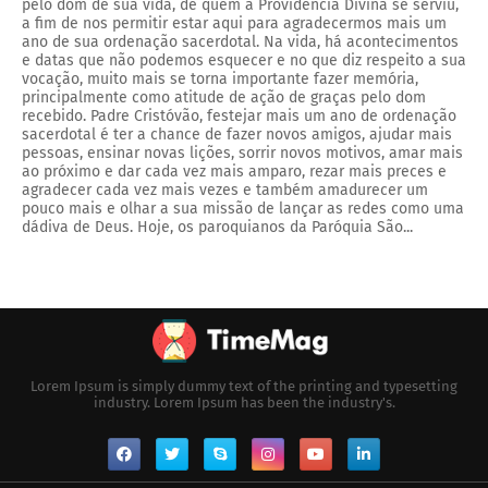
pelo dom de sua vida, de quem a Providencia Divina se serviu,
a fim de nos permitir estar aqui para agradecermos mais um
ano de sua ordenação sacerdotal. Na vida, há acontecimentos
e datas que não podemos esquecer e no que diz respeito a sua
vocação, muito mais se torna importante fazer memória,
principalmente como atitude de ação de graças pelo dom
recebido. Padre Cristóvão, festejar mais um ano de ordenação
sacerdotal é ter a chance de fazer novos amigos, ajudar mais
pessoas, ensinar novas lições, sorrir novos motivos, amar mais
ao próximo e dar cada vez mais amparo, rezar mais preces e
agradecer cada vez mais vezes e também amadurecer um
pouco mais e olhar a sua missão de lançar as redes como uma
dádiva de Deus. Hoje, os paroquianos da Paróquia São...
Lorem Ipsum is simply dummy text of the printing and typesetting
industry. Lorem Ipsum has been the industry's.