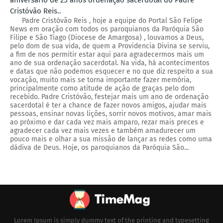
aniversário de 25 anos ordenação sacerdotal do Padre
Cristóvão Reis..
Padre Cristóvão Reis , hoje a equipe do Portal São Felipe
News em oração com todos os paroquianos da Paróquia São
Filipe e São Tiago (Diocese de Amargosa) , louvamos a Deus,
pelo dom de sua vida, de quem a Providencia Divina se serviu,
a fim de nos permitir estar aqui para agradecermos mais um
ano de sua ordenação sacerdotal. Na vida, há acontecimentos
e datas que não podemos esquecer e no que diz respeito a sua
vocação, muito mais se torna importante fazer memória,
principalmente como atitude de ação de graças pelo dom
recebido. Padre Cristóvão, festejar mais um ano de ordenação
sacerdotal é ter a chance de fazer novos amigos, ajudar mais
pessoas, ensinar novas lições, sorrir novos motivos, amar mais
ao próximo e dar cada vez mais amparo, rezar mais preces e
agradecer cada vez mais vezes e também amadurecer um
pouco mais e olhar a sua missão de lançar as redes como uma
dádiva de Deus. Hoje, os paroquianos da Paróquia São...
Lorem Ipsum is simply dummy text of the printing and typesetting