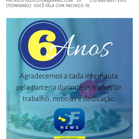
PACHECO10LOCUTOR@GMAIL.COM OI (75) 88818631 VIVO
(75)98656022 VOCÊ FALA COM PACHECO 10.