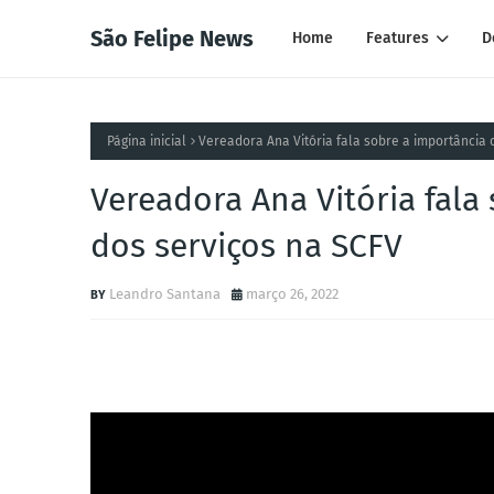
São Felipe News
Home
Features
D
Página inicial
Vereadora Ana Vitória fala sobre a importância 
Vereadora Ana Vitória fala
dos serviços na SCFV
Leandro Santana
março 26, 2022