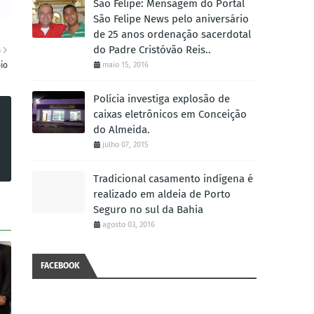
São Felipe: Mensagem do Portal
São Felipe News pelo aniversário
de 25 anos ordenação sacerdotal
do Padre Cristóvão Reis..
S
io
maio 15, 2016
Polícia investiga explosão de
caixas eletrônicos em Conceição
do Almeida.
julho 07, 2015
Tradicional casamento indígena é
realizado em aldeia de Porto
Seguro no sul da Bahia
agosto 03, 2016
FACEBOOK