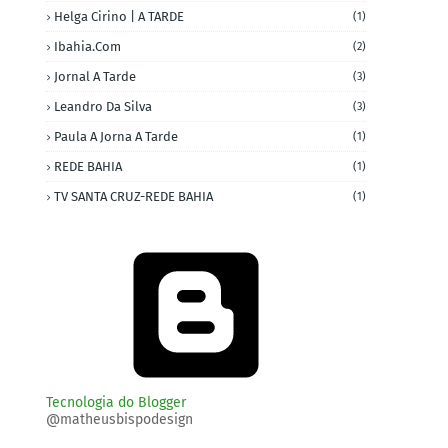
Helga Cirino | A TARDE
(1)
Ibahia.com
(2)
Jornal A Tarde
(3)
Leandro Da Silva
(3)
Paula A Jorna A Tarde
(1)
REDE BAHIA
(1)
TV SANTA CRUZ-REDE BAHIA
(1)
Tecnologia do Blogger
@matheusbispodesign