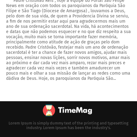
Padre Cristóvão Reis , hoje a equipe do Portal São Felipe
News em oração com todos os paroquianos da Paróquia São
Filipe e São Tiago (Diocese de Amargosa) , louvamos a Deus,
pelo dom de sua vida, de quem a Providencia Divina se serviu,
a fim de nos permitir estar aqui para agradecermos mais um
ano de sua ordenação sacerdotal. Na vida, há acontecimentos
e datas que não podemos esquecer e no que diz respeito a sua
vocação, muito mais se torna importante fazer memória,
principalmente como atitude de ação de graças pelo dom
recebido. Padre Cristóvão, festejar mais um ano de ordenação
sacerdotal é ter a chance de fazer novos amigos, ajudar mais
pessoas, ensinar novas lições, sorrir novos motivos, amar mais
ao próximo e dar cada vez mais amparo, rezar mais preces e
agradecer cada vez mais vezes e também amadurecer um
pouco mais e olhar a sua missão de lançar as redes como uma
dádiva de Deus. Hoje, os paroquianos da Paróquia São...
Lorem Ipsum is simply dummy text of the printing and typesetting
industry. Lorem Ipsum has been the industry's.