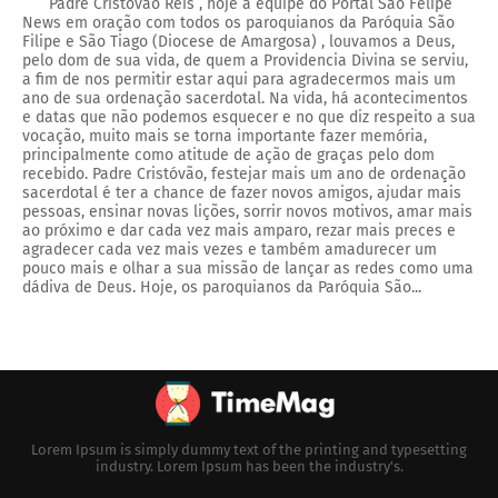
Padre Cristóvão Reis , hoje a equipe do Portal São Felipe
News em oração com todos os paroquianos da Paróquia São
Filipe e São Tiago (Diocese de Amargosa) , louvamos a Deus,
pelo dom de sua vida, de quem a Providencia Divina se serviu,
a fim de nos permitir estar aqui para agradecermos mais um
ano de sua ordenação sacerdotal. Na vida, há acontecimentos
e datas que não podemos esquecer e no que diz respeito a sua
vocação, muito mais se torna importante fazer memória,
principalmente como atitude de ação de graças pelo dom
recebido. Padre Cristóvão, festejar mais um ano de ordenação
sacerdotal é ter a chance de fazer novos amigos, ajudar mais
pessoas, ensinar novas lições, sorrir novos motivos, amar mais
ao próximo e dar cada vez mais amparo, rezar mais preces e
agradecer cada vez mais vezes e também amadurecer um
pouco mais e olhar a sua missão de lançar as redes como uma
dádiva de Deus. Hoje, os paroquianos da Paróquia São...
Lorem Ipsum is simply dummy text of the printing and typesetting
industry. Lorem Ipsum has been the industry's.