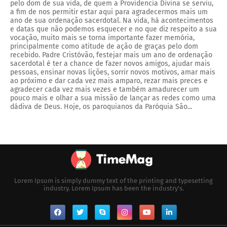
pelo dom de sua vida, de quem a Providencia Divina se serviu,
a fim de nos permitir estar aqui para agradecermos mais um
ano de sua ordenação sacerdotal. Na vida, há acontecimentos
e datas que não podemos esquecer e no que diz respeito a sua
vocação, muito mais se torna importante fazer memória,
principalmente como atitude de ação de graças pelo dom
recebido. Padre Cristóvão, festejar mais um ano de ordenação
sacerdotal é ter a chance de fazer novos amigos, ajudar mais
pessoas, ensinar novas lições, sorrir novos motivos, amar mais
ao próximo e dar cada vez mais amparo, rezar mais preces e
agradecer cada vez mais vezes e também amadurecer um
pouco mais e olhar a sua missão de lançar as redes como uma
dádiva de Deus. Hoje, os paroquianos da Paróquia São...
Lorem Ipsum is simply dummy text of the printing and typesetting
industry. Lorem Ipsum has been the industry's.