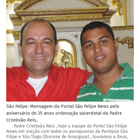
São Felipe: Mensagem do Portal São Felipe News pelo
aniversário de 25 anos ordenação sacerdotal do Padre
Cristóvão Reis..
Padre Cristóvão Reis , hoje a equipe do Portal São Felipe
News em oração com todos os paroquianos da Paróquia São
Filipe e São Tiago (Diocese de Amargosa) , louvamos a Deus,