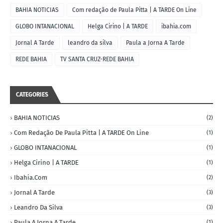
BAHIA NOTICIAS
Com redação de Paula Pitta | A TARDE On Line
GLOBO INTANACIONAL
Helga Cirino | A TARDE
ibahia.com
Jornal A Tarde
leandro da silva
Paula a Jorna A Tarde
REDE BAHIA
TV SANTA CRUZ-REDE BAHIA
CATEGORIES
BAHIA NOTICIAS
(2)
Com Redação De Paula Pitta | A TARDE On Line
(1)
GLOBO INTANACIONAL
(1)
Helga Cirino | A TARDE
(1)
Ibahia.com
(2)
Jornal A Tarde
(3)
Leandro Da Silva
(3)
Paula A Jorna A Tarde
(1)