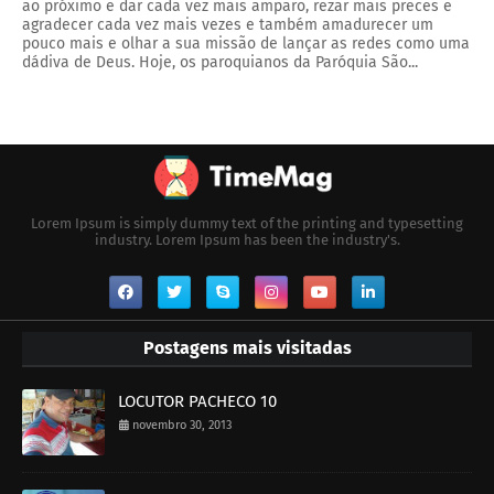
ao próximo e dar cada vez mais amparo, rezar mais preces e
agradecer cada vez mais vezes e também amadurecer um
pouco mais e olhar a sua missão de lançar as redes como uma
dádiva de Deus. Hoje, os paroquianos da Paróquia São...
Lorem Ipsum is simply dummy text of the printing and typesetting
industry. Lorem Ipsum has been the industry's.
Postagens mais visitadas
LOCUTOR PACHECO 10
novembro 30, 2013