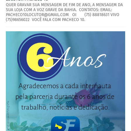
QUER GRAVAR SUA MENSAGEM DE FIM DE ANO, A MENSAGEM DA
SUA LOJA COM A VOZ GRAVE DA BAHIA. CONTATOS: EMAIL:
PACHECO10LOCUTOR@GMAIL.COM OI (75) 88818631 VIVO
(75)98656022 VOCÊ FALA COM PACHECO 10.