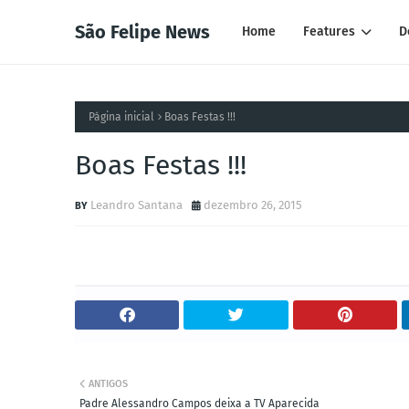
São Felipe News
Home
Features
D
Página inicial
Boas Festas !!!
Boas Festas !!!
Leandro Santana
dezembro 26, 2015
ANTIGOS
Padre Alessandro Campos deixa a TV Aparecida