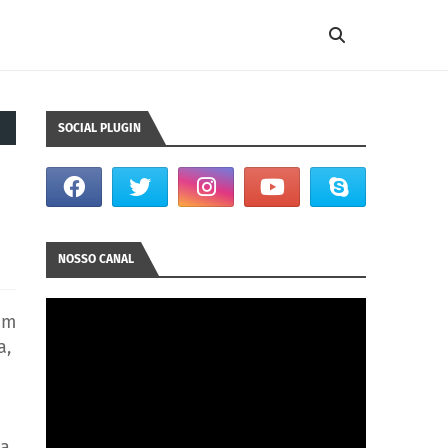
SOCIAL PLUGIN
NOSSO CANAL
em
a,
da