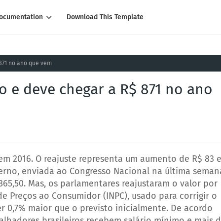
ocumentation
Download This Template
 871 no ano que vem
o e deve chegar a R$ 871 no ano
 em 2016. O reajuste representa um aumento de R$ 83 
verno, enviada ao Congresso Nacional na última seman
65,50. Mas, os parlamentares reajustaram o valor por
e Preços ao Consumidor (INPC), usado para corrigir o
er 0,7% maior que o previsto inicialmente. De acordo
alhadores brasileiros recebem salário mínimo e mais 