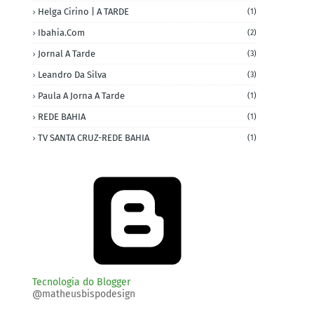
Helga Cirino | A TARDE
(1)
Ibahia.com
(2)
Jornal A Tarde
(3)
Leandro Da Silva
(3)
Paula A Jorna A Tarde
(1)
REDE BAHIA
(1)
TV SANTA CRUZ-REDE BAHIA
(1)
Tecnologia do Blogger
@matheusbispodesign