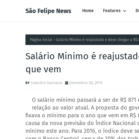
São Felipe News
Home
Features
D
Página inicial
Salário Mínimo é reajustado e deve chegar a R$
Salário Mínimo é reajustad
que vem
Leandro Santana
dezembro 26, 2015
O salário mínimo passará a ser de R$ 871
relação ao valor atual. A proposta do go
fixava o mínimo para o ano que vem em R$ 8
causa da nova previsão do Índice Nacional d
mínimo este ano. Para 2016, o índice deve s
com o Banco Central, cerca de 30% dos trab