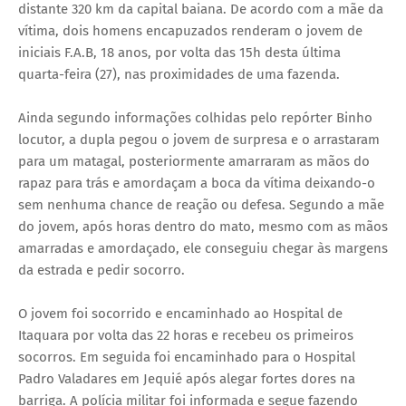
distante 320 km da capital baiana. De acordo com a mãe da
vítima, dois homens encapuzados renderam o jovem de
iniciais F.A.B, 18 anos, por volta das 15h desta última
quarta-feira (27), nas proximidades de uma fazenda.
Ainda segundo informações colhidas pelo repórter Binho
locutor, a dupla pegou o jovem de surpresa e o arrastaram
para um matagal, posteriormente amarraram as mãos do
rapaz para trás e amordaçam a boca da vítima deixando-o
sem nenhuma chance de reação ou defesa. Segundo a mãe
do jovem, após horas dentro do mato, mesmo com as mãos
amarradas e amordaçado, ele conseguiu chegar às margens
da estrada e pedir socorro.
O jovem foi socorrido e encaminhado ao Hospital de
Itaquara por volta das 22 horas e recebeu os primeiros
socorros. Em seguida foi encaminhado para o Hospital
Padro Valadares em Jequié após alegar fortes dores na
barriga. A polícia militar foi informada e segue fazendo