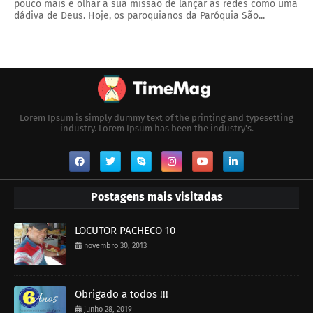
pouco mais e olhar a sua missão de lançar as redes como uma
dádiva de Deus. Hoje, os paroquianos da Paróquia São...
Lorem Ipsum is simply dummy text of the printing and typesetting
industry. Lorem Ipsum has been the industry's.
Postagens mais visitadas
LOCUTOR PACHECO 10
novembro 30, 2013
Obrigado a todos !!!
junho 28, 2019