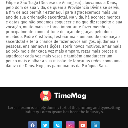
Filipe e São Tiago (Diocese de Amargosa) , louvamos a Deus,
pelo dom de sua vida, de quem a Providencia Divina se serviu,
a fim de nos permitir estar aqui para agradecermos mais um
ano de sua ordenação sacerdotal. Na vida, há acontecimentos
e datas que não podemos esquecer e no que diz respeito a sua
vocação, muito mais se torna importante fazer memória,
principalmente como atitude de ação de graças pelo dom
recebido. Padre Cristóvão, festejar mais um ano de ordenação
sacerdotal é ter a chance de fazer novos amigos, ajudar mais
pessoas, ensinar novas lições, sorrir novos motivos, amar mais
ao próximo e dar cada vez mais amparo, rezar mais preces e
agradecer cada vez mais vezes e também amadurecer um
pouco mais e olhar a sua missão de lançar as redes como uma
dádiva de Deus. Hoje, os paroquianos da Paróquia São...
Lorem Ipsum is simply dummy text of the printing and typesetting
industry. Lorem Ipsum has been the industry's.