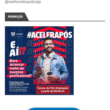
@matheusbispodesign
PROMOÇÃO