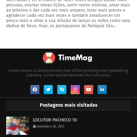
pessoas, ensinar novas lições, sorrir novos motivos, amar mais
ao próximo e dar cada vez mais amparo, rezar mais preces e
agradecer cada vez mais vezes e também amadurecer um
pouco mais e olhar a sua missão de lançar as redes como uma
dádiva de Deus. Hoje, os paroquianos da Paróquia São...
Lorem Ipsum is simply dummy text of the printing and typesetting
industry. Lorem Ipsum has been the industry's.
Postagens mais visitadas
LOCUTOR PACHECO 10
novembro 30, 2013