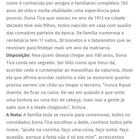
como é conhecida por amigos e familiares completou 103
anos de vida e muita vitalidade; uma experiência para
poucos. Dona Tica que nasceu no ano de 1913 na cidade
Varzedo teve seis filhos, todos nascido em casa com auxilio
das comadres parteira da época. De família numerosa a
centenária tem 17 netos, 30 bisnetos e 4 tataranetos que se
reuniram para festejar mais um ano da matriarca.
Disposição:
Para quem deseja chegar aos 100 anos, Dona
Tica conta seu segredo. Ser feliz como que Deus dá,
acordar cedo e contemplar as maravilhas da natureza, disse
ela que afirma acordar cedinho e não se esmorece quanto
precisa varrem um chão ou limpar o terreiro, “nunca fiquei
doente, de ficar na cama. De vez em quando é que sinto
uma tontura ou uma dor de cabeça, mais isso a gente já
sabe que é a idade chegando”, brinca.
A festa:
A família toda se reuniu para comemorar, todos os
convidados Dona Tica escolheu a dedo, conhece todos pelo
nome, “ajudo na cozinha, faço uma coisa, faço outra. Faço
questão, porque a festa não é só pra mim”, acrescentou