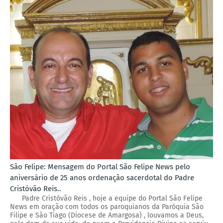
São Felipe: Mensagem do Portal São Felipe News pelo
aniversário de 25 anos ordenação sacerdotal do Padre
Cristóvão Reis..
Padre Cristóvão Reis , hoje a equipe do Portal São Felipe
News em oração com todos os paroquianos da Paróquia São
Filipe e São Tiago (Diocese de Amargosa) , louvamos a Deus,