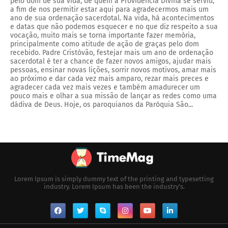
pelo dom de sua vida, de quem a Providencia Divina se serviu,
a fim de nos permitir estar aqui para agradecermos mais um
ano de sua ordenação sacerdotal. Na vida, há acontecimentos
e datas que não podemos esquecer e no que diz respeito a sua
vocação, muito mais se torna importante fazer memória,
principalmente como atitude de ação de graças pelo dom
recebido. Padre Cristóvão, festejar mais um ano de ordenação
sacerdotal é ter a chance de fazer novos amigos, ajudar mais
pessoas, ensinar novas lições, sorrir novos motivos, amar mais
ao próximo e dar cada vez mais amparo, rezar mais preces e
agradecer cada vez mais vezes e também amadurecer um
pouco mais e olhar a sua missão de lançar as redes como uma
dádiva de Deus. Hoje, os paroquianos da Paróquia São...
Lorem Ipsum is simply dummy text of the printing and typesetting
industry. Lorem Ipsum has been the industry's.