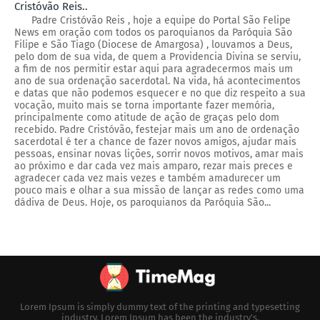
Cristóvão Reis..
Padre Cristóvão Reis , hoje a equipe do Portal São Felipe
News em oração com todos os paroquianos da Paróquia São
Filipe e São Tiago (Diocese de Amargosa) , louvamos a Deus,
pelo dom de sua vida, de quem a Providencia Divina se serviu,
a fim de nos permitir estar aqui para agradecermos mais um
ano de sua ordenação sacerdotal. Na vida, há acontecimentos
e datas que não podemos esquecer e no que diz respeito a sua
vocação, muito mais se torna importante fazer memória,
principalmente como atitude de ação de graças pelo dom
recebido. Padre Cristóvão, festejar mais um ano de ordenação
sacerdotal é ter a chance de fazer novos amigos, ajudar mais
pessoas, ensinar novas lições, sorrir novos motivos, amar mais
ao próximo e dar cada vez mais amparo, rezar mais preces e
agradecer cada vez mais vezes e também amadurecer um
pouco mais e olhar a sua missão de lançar as redes como uma
dádiva de Deus. Hoje, os paroquianos da Paróquia São...
Lorem Ipsum is simply dummy text of the printing and typesetting
industry. Lorem Ipsum has been the industry's.