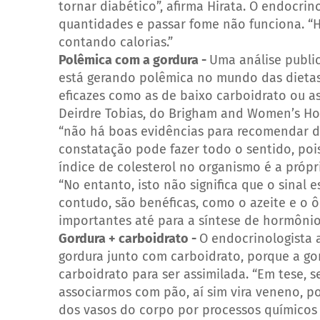
tornar diabético”, afirma Hirata. O endocrino
quantidades e passar fome não funciona. “H
contando calorias.”
Polêmica com a gordura -
Uma análise publi
está gerando polêmica no mundo das dietas.
eficazes como as de baixo carboidrato ou as
Deirdre Tobias, do Brigham and Women’s Hos
“não há boas evidências para recomendar die
constatação pode fazer todo o sentido, po
índice de colesterol no organismo é a próp
“No entanto, isto não significa que o sinal 
contudo, são benéficas, como o azeite e o 
importantes até para a síntese de hormônio
Gordura + carboidrato -
O endocrinologista
gordura junto com carboidrato, porque a gor
carboidrato para ser assimilada. “Em tese, 
associarmos com pão, aí sim vira veneno, po
dos vasos do corpo por processos químicos 