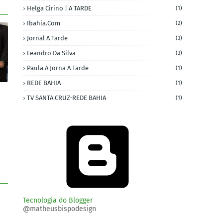
Helga Cirino | A TARDE
(1)
Ibahia.com
(2)
Jornal A Tarde
(3)
Leandro Da Silva
(3)
Paula A Jorna A Tarde
(1)
REDE BAHIA
(1)
TV SANTA CRUZ-REDE BAHIA
(1)
Tecnologia do Blogger
@matheusbispodesign