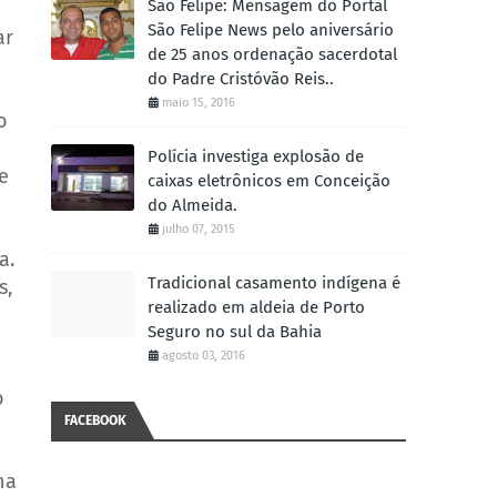
São Felipe: Mensagem do Portal
São Felipe News pelo aniversário
ar
de 25 anos ordenação sacerdotal
do Padre Cristóvão Reis..
maio 15, 2016
o
Polícia investiga explosão de
e
caixas eletrônicos em Conceição
do Almeida.
julho 07, 2015
a.
Tradicional casamento indígena é
s,
realizado em aldeia de Porto
Seguro no sul da Bahia
agosto 03, 2016
o
FACEBOOK
na