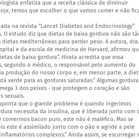
logista enfatiza que a receita clássica de diminuir
oje, temos que escolher o que vamos comer e não fic
cada na revista “Lancet Diabetes and Endocrinology”
 O estudo diz que dietas de baixa gordura não são tã
 dietas mediterrâneas para perder peso. A autora, dra.
pital e da escola de medicina de Harvard, afirmou qu
tas de baixa gordura”. Hirata acredita que essa
is, segundo o médico, o responsável pelo aumento do
ria produção do nosso corpo e, em menor parte, a diet
está verde para as gorduras saturadas.” Algumas gordura
ômega 3 dos peixes - que protegem o coração e são
s sexuais.
 aponta que o grande problema é quando ingerimos
dura necessita da insulina, que é liberada junto com 
se comermos bacon puro, este não é maléfico. Mas se
is este é assimilado junto com o pão e agride a pele
inflamatórios complexos.” Ainda assim, se escorregar 