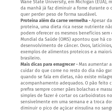
Wane State University, em Michigan (EUA), 
da manhã já faz diminuir a fome durante o 
quer perder peso de forma saudável.
Proteína além da carne vermelha -
Apesar da
proteína, uma dieta rica nesse nutriente nã
podem oferecer os mesmos benefícios sem 
Mundial da Saúde (OMS) apontou que há co
desenvolvimento de câncer. Ovos, laticínio
exemplos de alimentos proteicos e a maiori
brasileiro.
Mais dicas para emagrecer -
Mas aumentar a
cuidar do que come no resto do dia não gar
quando se fala em dietas, não existe milag
acompanhamento adequados. O pão feito co
prefira sempre comer pães bolachas e massa
simples de fazer é cortar os carboidratos n
sensivelmente em uma semana e a troca dos 
diminuir o pico de açúcar einsulina no san