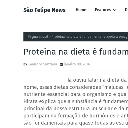
São Felipe News
Home
Features
D
Página inicial
Proteína na dieta é fundamental e ajuda a emag
Proteína na dieta é funda
Leandro Santana
janeiro 08, 2016
Já ouviu falar na dieta 
nome, essas dietas consideradas “malucas” 
nutriente essencial para o organismo e que
Hirata explica que a substância é fundament
principal da nossa estrutura muscular e da
participam na formação de hormônios e an
são fundamentais para quase todas as estru