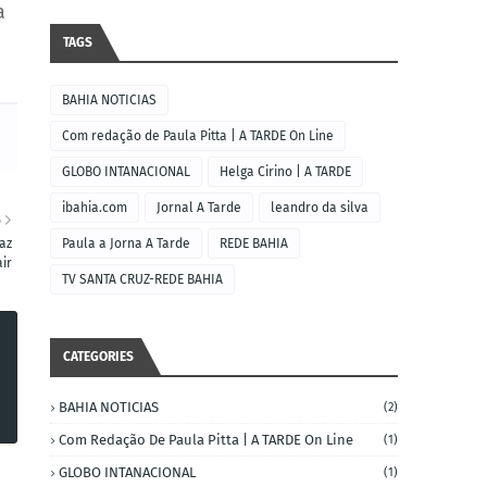
a
TAGS
BAHIA NOTICIAS
Com redação de Paula Pitta | A TARDE On Line
GLOBO INTANACIONAL
Helga Cirino | A TARDE
ibahia.com
Jornal A Tarde
leandro da silva
S
az
Paula a Jorna A Tarde
REDE BAHIA
air
TV SANTA CRUZ-REDE BAHIA
CATEGORIES
BAHIA NOTICIAS
(2)
Com Redação De Paula Pitta | A TARDE On Line
(1)
GLOBO INTANACIONAL
(1)