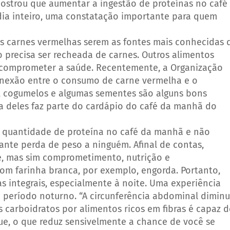
mostrou que aumentar a ingestão de proteínas no café
dia inteiro, uma constatação importante para quem
s carnes vermelhas serem as fontes mais conhecidas 
o precisa ser recheada de carnes. Outros alimentos
comprometer a saúde. Recentemente, a Organização
nexão entre o consumo de carne vermelha e o
s, cogumelos e algumas sementes são alguns bons
a deles faz parte do cardápio do café da manhã do
 quantidade de proteína no café da manhã e não
ante perda de peso a ninguém. Afinal de contas,
re, mas sim comprometimento, nutrição e
m farinha branca, por exemplo, engorda. Portanto,
s integrais, especialmente à noite. Uma experiência
o período noturno. “A circunferência abdominal diminu
carboidratos por alimentos ricos em fibras é capaz d
gue, o que reduz sensivelmente a chance de você se