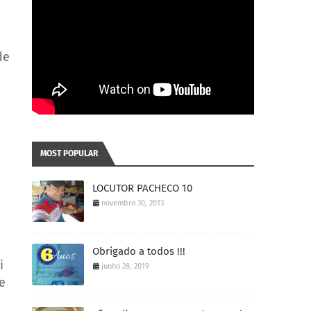
de
MOST POPULAR
LOCUTOR PACHECO 10
novembro 30, 2013
Obrigado a todos !!!
i
junho 28, 2019
e