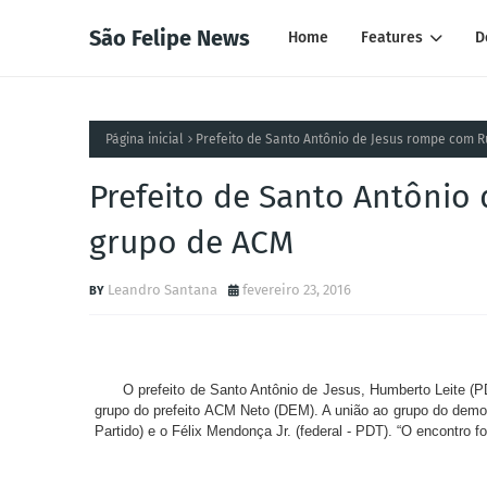
São Felipe News
Home
Features
D
Página inicial
Prefeito de Santo Antônio de Jesus rompe com R
Prefeito de Santo Antônio
grupo de ACM
Leandro Santana
fevereiro 23, 2016
O prefeito de Santo Antônio de Jesus, Humberto Leite (P
grupo do prefeito ACM Neto (DEM). A união ao grupo do demo
Partido) e o Félix Mendonça Jr. (federal - PDT). “O encontro f