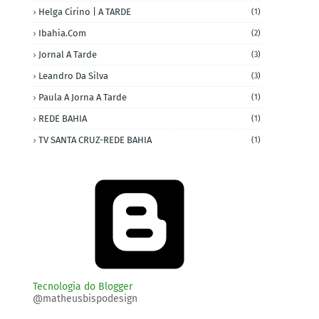
Helga Cirino | A TARDE
(1)
Ibahia.com
(2)
Jornal A Tarde
(3)
Leandro Da Silva
(3)
Paula A Jorna A Tarde
(1)
REDE BAHIA
(1)
TV SANTA CRUZ-REDE BAHIA
(1)
Tecnologia do Blogger
@matheusbispodesign