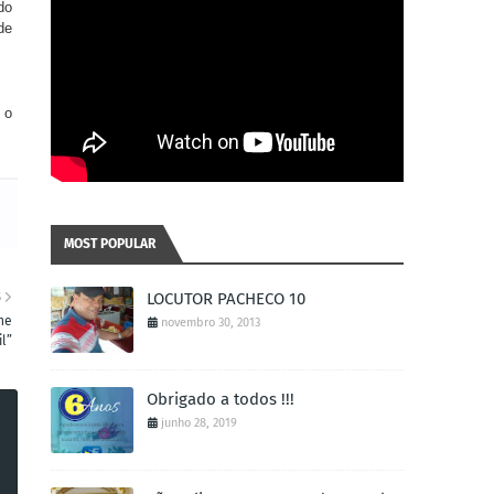
do
de
 o
MOST POPULAR
LOCUTOR PACHECO 10
S
he
novembro 30, 2013
il”
Obrigado a todos !!!
junho 28, 2019