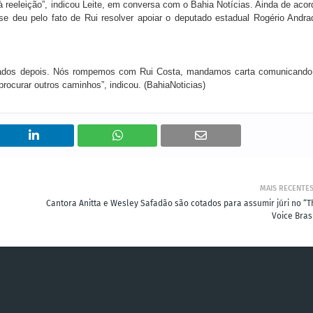
 reeleição”, indicou Leite, em conversa com o Bahia Notícias. Ainda de acor
e deu pelo fato de Rui resolver apoiar o deputado estadual Rogério Andra
ntados depois. Nós rompemos com Rui Costa, mandamos carta comunicando
procurar outros caminhos”, indicou. (BahiaNoticias)
MAIS RECENTE
Cantora Anitta e Wesley Safadão são cotados para assumir júri no “T
Voice Bras