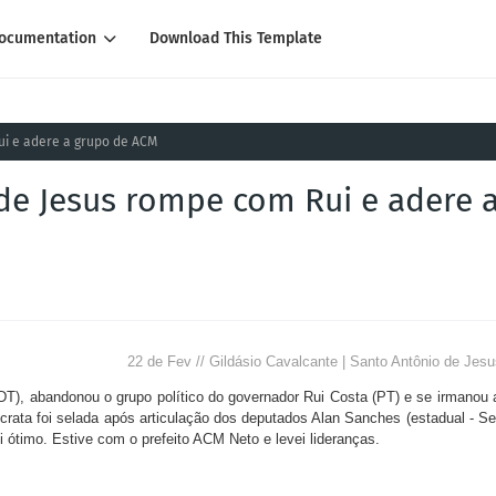
ocumentation
Download This Template
ui e adere a grupo de ACM
 de Jesus rompe com Rui e adere 
22 de Fev // Gildásio Cavalcante | Santo Antônio de Jes
DT), abandonou o grupo político do governador Rui Costa (PT) e se irmanou 
crata foi selada após articulação dos deputados Alan Sanches (estadual - S
oi ótimo. Estive com o prefeito ACM Neto e levei lideranças.