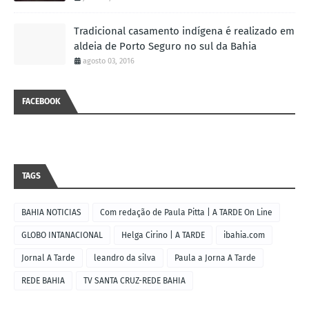
Tradicional casamento indígena é realizado em
aldeia de Porto Seguro no sul da Bahia
agosto 03, 2016
FACEBOOK
TAGS
BAHIA NOTICIAS
Com redação de Paula Pitta | A TARDE On Line
GLOBO INTANACIONAL
Helga Cirino | A TARDE
ibahia.com
Jornal A Tarde
leandro da silva
Paula a Jorna A Tarde
REDE BAHIA
TV SANTA CRUZ-REDE BAHIA