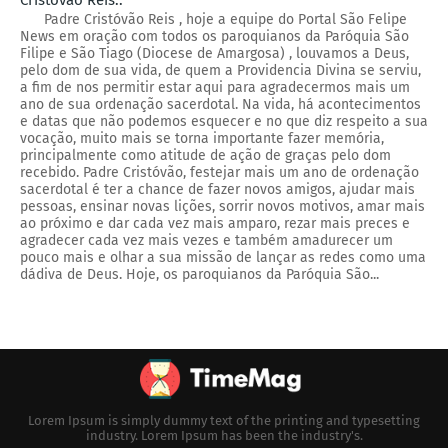
Padre Cristóvão Reis , hoje a equipe do Portal São Felipe
News em oração com todos os paroquianos da Paróquia São
Filipe e São Tiago (Diocese de Amargosa) , louvamos a Deus,
pelo dom de sua vida, de quem a Providencia Divina se serviu,
a fim de nos permitir estar aqui para agradecermos mais um
ano de sua ordenação sacerdotal. Na vida, há acontecimentos
e datas que não podemos esquecer e no que diz respeito a sua
vocação, muito mais se torna importante fazer memória,
principalmente como atitude de ação de graças pelo dom
recebido. Padre Cristóvão, festejar mais um ano de ordenação
sacerdotal é ter a chance de fazer novos amigos, ajudar mais
pessoas, ensinar novas lições, sorrir novos motivos, amar mais
ao próximo e dar cada vez mais amparo, rezar mais preces e
agradecer cada vez mais vezes e também amadurecer um
pouco mais e olhar a sua missão de lançar as redes como uma
dádiva de Deus. Hoje, os paroquianos da Paróquia São...
Lorem Ipsum is simply dummy text of the printing and typesetting
industry. Lorem Ipsum has been the industry's.