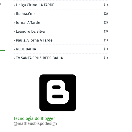
m
Helga Cirino | A TARDE
(1)
Ibahia.com
(2)
Jornal A Tarde
(3)
Leandro Da Silva
(3)
Paula A Jorna A Tarde
(1)
REDE BAHIA
(1)
TV SANTA CRUZ-REDE BAHIA
(1)
Tecnologia do Blogger
@matheusbispodesign