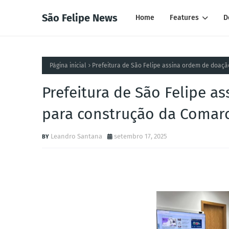
São Felipe News
Home
Features
D
Página inicial
Prefeitura de São Felipe assina ordem de doaç
Prefeitura de São Felipe a
para construção da Comar
Leandro Santana
setembro 17, 2025