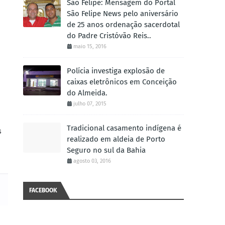
São Felipe: Mensagem do Portal
São Felipe News pelo aniversário
de 25 anos ordenação sacerdotal
do Padre Cristóvão Reis..
maio 15, 2016
Polícia investiga explosão de
caixas eletrônicos em Conceição
do Almeida.
julho 07, 2015
Tradicional casamento indígena é
s
realizado em aldeia de Porto
Seguro no sul da Bahia
agosto 03, 2016
FACEBOOK