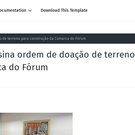
ocumentation
Download This Template
ão de terreno para construção da Comarca do Fórum
ssina ordem de doação de terreno
ca do Fórum