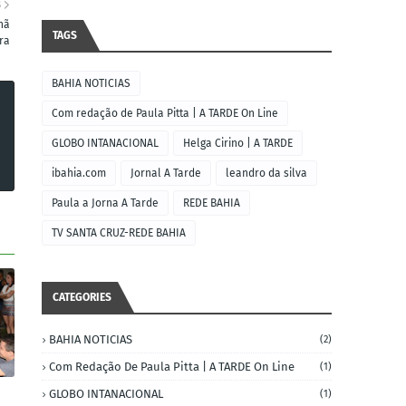
S
hã
TAGS
ra
BAHIA NOTICIAS
Com redação de Paula Pitta | A TARDE On Line
GLOBO INTANACIONAL
Helga Cirino | A TARDE
ibahia.com
Jornal A Tarde
leandro da silva
Paula a Jorna A Tarde
REDE BAHIA
TV SANTA CRUZ-REDE BAHIA
CATEGORIES
BAHIA NOTICIAS
(2)
Com Redação De Paula Pitta | A TARDE On Line
(1)
GLOBO INTANACIONAL
(1)