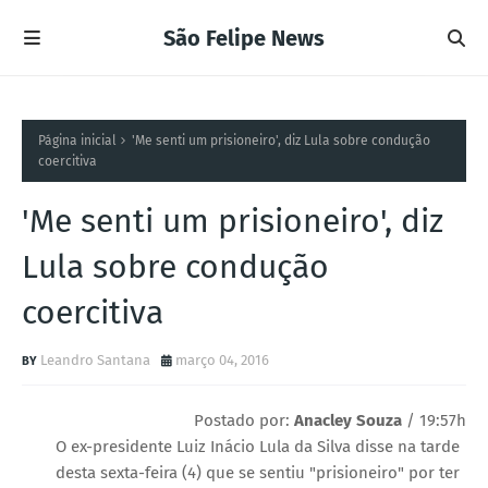
São Felipe News
Página inicial
'Me senti um prisioneiro', diz Lula sobre condução
coercitiva
'Me senti um prisioneiro', diz
Lula sobre condução
coercitiva
Leandro Santana
março 04, 2016
Postado por:
Anacley Souza
/ 19:57h
O ex-presidente Luiz Inácio Lula da Silva disse na tarde
desta sexta-feira (4) que se sentiu "prisioneiro" por ter