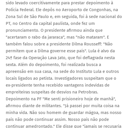
sido levado coercitivamente para prestar depoimento à
Polícia Federal. Ele depôs no Aeroporto de Congonhas, na
Zona Sul de São Paulo e, em seguida, foi à sede nacional do
PT, no Centro da capital paulista, onde fez um
pronunciamento. O presidente afirmou ainda que
"acertaram o rabo da jararaca", mas "não mataram". E
também falou sobre a presidente Dilma Rousseff: "Não
permitem que a Dilma governe esse país". Lula é alvo da
24ª fase da Operação Lava Jato, que foi deflagrada nesta
sexta. Além do depoimento, foi realizada busca a
apreensão em sua casa, na sede do Instituto Lula e outros
locais ligados ao petista. Investigadores suspeitam que o
ex-presidente tenha recebido vantagens indevidas de
empreiteiras suspeitas de desvios na Petrobras.
Depoimento na PF "Me senti prisioneiro hoje de manhã",
afirmou diante de militantes. "Já passei por muita coisa na
minha vida. Não sou homem de guardar mágoa, mas nosso
país não pode continuar assim. Nosso país não pode
continuar amedrontado." Ele disse que "jamais se recusaria