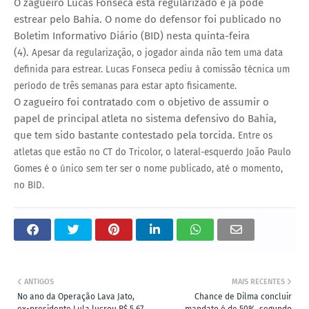
O zagueiro Lucas Fonseca está regularizado e já pode
estrear pelo Bahia. O nome do defensor foi publicado no
Boletim Informativo Diário (BID) nesta quinta-feira
(4).
Apesar da regularização, o jogador ainda não tem uma data
definida para estrear. Lucas Fonseca pediu à comissão técnica um
período de três semanas para estar apto fisicamente.
O zagueiro foi contratado com o objetivo de assumir o
papel de principal atleta no sistema defensivo do Bahia,
que tem sido bastante contestado pela torcida.
Entre os
atletas que estão no CT do Tricolor, o lateral-esquerdo João Paulo
Gomes é o único sem ter ser o nome publicado, até o momento,
no BID.
ANTIGOS
MAIS RECENTES
No ano da Operação Lava Jato,
Chance de Dilma concluir
ex-presidente Lula lucrou R$ 5,67
mandato é de 50%, segundo