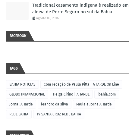
Tradicional casamento indígena é realizado em
aldeia de Porto Seguro no sul da Bahia
agosto 03, 2016
FACEBOOK
TAGS
BAHIA NOTICIAS
Com redação de Paula Pitta | A TARDE On Line
GLOBO INTANACIONAL
Helga Cirino | A TARDE
ibahia.com
Jornal A Tarde
leandro da silva
Paula a Jorna A Tarde
REDE BAHIA
TV SANTA CRUZ-REDE BAHIA