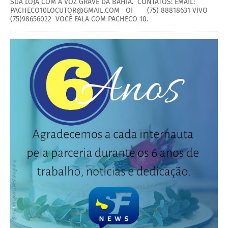
SUA LOJA COM A VOZ GRAVE DA BAHIA. CONTATOS: EMAIL:
PACHECO10LOCUTOR@GMAIL.COM OI (75) 88818631 VIVO
(75)98656022 VOCÊ FALA COM PACHECO 10.