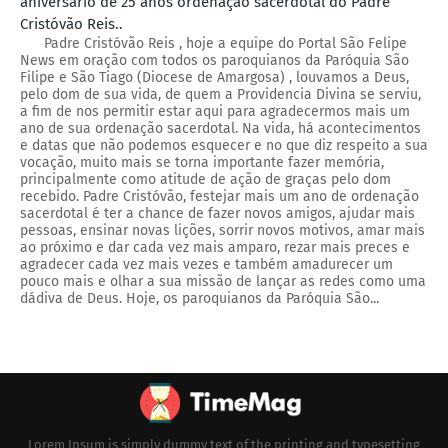
aniversário de 25 anos ordenação sacerdotal do Padre
Cristóvão Reis..
Padre Cristóvão Reis , hoje a equipe do Portal São Felipe
News em oração com todos os paroquianos da Paróquia São
Filipe e São Tiago (Diocese de Amargosa) , louvamos a Deus,
pelo dom de sua vida, de quem a Providencia Divina se serviu,
a fim de nos permitir estar aqui para agradecermos mais um
ano de sua ordenação sacerdotal. Na vida, há acontecimentos
e datas que não podemos esquecer e no que diz respeito a sua
vocação, muito mais se torna importante fazer memória,
principalmente como atitude de ação de graças pelo dom
recebido. Padre Cristóvão, festejar mais um ano de ordenação
sacerdotal é ter a chance de fazer novos amigos, ajudar mais
pessoas, ensinar novas lições, sorrir novos motivos, amar mais
ao próximo e dar cada vez mais amparo, rezar mais preces e
agradecer cada vez mais vezes e também amadurecer um
pouco mais e olhar a sua missão de lançar as redes como uma
dádiva de Deus. Hoje, os paroquianos da Paróquia São...
Lorem Ipsum is simply dummy text of the printing and typesetting