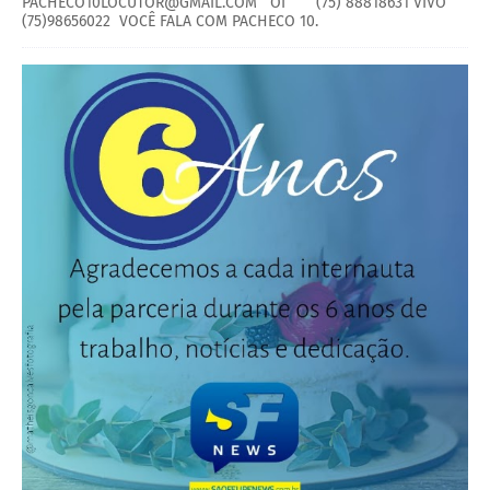
PACHECO10LOCUTOR@GMAIL.COM OI (75) 88818631 VIVO
(75)98656022 VOCÊ FALA COM PACHECO 10.