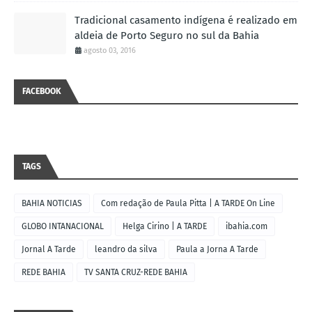
Tradicional casamento indígena é realizado em
aldeia de Porto Seguro no sul da Bahia
agosto 03, 2016
FACEBOOK
TAGS
BAHIA NOTICIAS
Com redação de Paula Pitta | A TARDE On Line
GLOBO INTANACIONAL
Helga Cirino | A TARDE
ibahia.com
Jornal A Tarde
leandro da silva
Paula a Jorna A Tarde
REDE BAHIA
TV SANTA CRUZ-REDE BAHIA