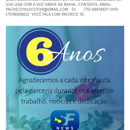
SUA LOJA COM A VOZ GRAVE DA BAHIA. CONTATOS: EMAIL:
PACHECO10LOCUTOR@GMAIL.COM OI (75) 88818631 VIVO
(75)98656022 VOCÊ FALA COM PACHECO 10.