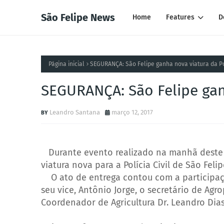
São Felipe News
Home
Features
D
Página inicial
SEGURANÇA: São Felipe ganha nova viatura da Pol
SEGURANÇA: São Felipe ganh
Leandro Santana
março 12, 2017
Durante evento realizado na manhã deste 
viatura nova para a Polícia Civil de São Felip
O ato de entrega contou com a participação
seu vice, Antônio Jorge, o secretário de
Agro
Coordenador de Agricultura Dr. Leandro Di