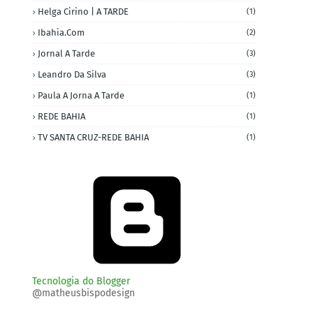
Helga Cirino | A TARDE
(1)
Ibahia.com
(2)
Jornal A Tarde
(3)
Leandro Da Silva
(3)
Paula A Jorna A Tarde
(1)
REDE BAHIA
(1)
TV SANTA CRUZ-REDE BAHIA
(1)
Tecnologia do Blogger
@matheusbispodesign