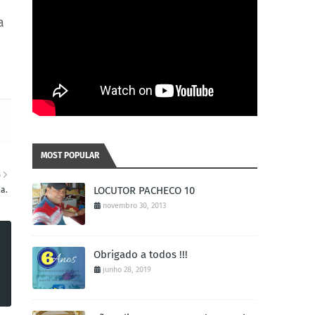
a
MOST POPULAR
S
LOCUTOR PACHECO 10
a.
novembro 30, 2013
Obrigado a todos !!!
junho 28, 2019