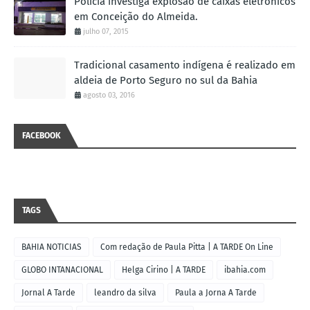
Polícia investiga explosão de caixas eletrônicos
em Conceição do Almeida.
julho 07, 2015
Tradicional casamento indígena é realizado em
aldeia de Porto Seguro no sul da Bahia
agosto 03, 2016
FACEBOOK
TAGS
BAHIA NOTICIAS
Com redação de Paula Pitta | A TARDE On Line
GLOBO INTANACIONAL
Helga Cirino | A TARDE
ibahia.com
Jornal A Tarde
leandro da silva
Paula a Jorna A Tarde