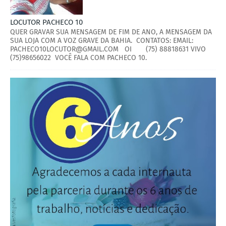
LOCUTOR PACHECO 10
QUER GRAVAR SUA MENSAGEM DE FIM DE ANO, A MENSAGEM DA
SUA LOJA COM A VOZ GRAVE DA BAHIA. CONTATOS: EMAIL:
PACHECO10LOCUTOR@GMAIL.COM OI (75) 88818631 VIVO
(75)98656022 VOCÊ FALA COM PACHECO 10.