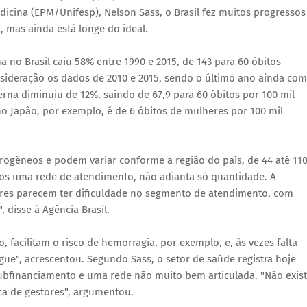
dicina (EPM/Unifesp), Nelson Sass, o Brasil fez muitos progressos
 mas ainda está longe do ideal.
 no Brasil caiu 58% entre 1990 e 2015, de 143 para 60 óbitos
sideração os dados de 2010 e 2015, sendo o último ano ainda com
rna diminuiu de 12%, saindo de 67,9 para 60 óbitos por 100 mil
no Japão, por exemplo, é de 6 óbitos de mulheres por 100 mil
rogêneos e podem variar conforme a região do país, de 44 até 11
mos uma rede de atendimento, não adianta só quantidade. A
heres parecem ter dificuldade no segmento de atendimento, com
 disse à Agência Brasil.
facilitam o risco de hemorragia, por exemplo, e, às vezes falta
ue", acrescentou. Segundo Sass, o setor de saúde registra hoje
subfinanciamento e uma rede não muito bem articulada. "Não exis
ca de gestores", argumentou.