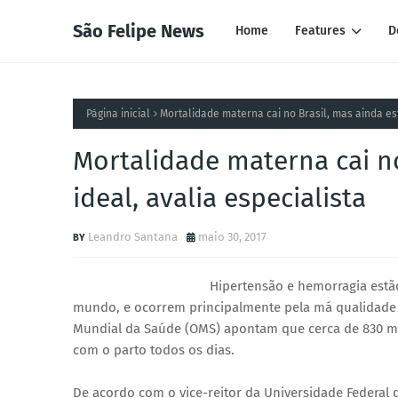
São Felipe News
Home
Features
D
Página inicial
Mortalidade materna cai no Brasil, mas ainda est
Mortalidade materna cai no
ideal, avalia especialista
Leandro Santana
maio 30, 2017
Hipertensão e hemorragia estão
mundo, e ocorrem principalmente pela má qualidade d
Mundial da Saúde (OMS) apontam que cerca de 830 m
com o parto todos os dias.
De acordo com o vice-reitor da Universidade Federal 