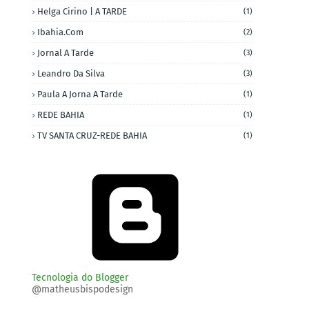
Helga Cirino | A TARDE
(1)
Ibahia.com
(2)
Jornal A Tarde
(3)
Leandro Da Silva
(3)
Paula A Jorna A Tarde
(1)
REDE BAHIA
(1)
TV SANTA CRUZ-REDE BAHIA
(1)
Tecnologia do Blogger
@matheusbispodesign