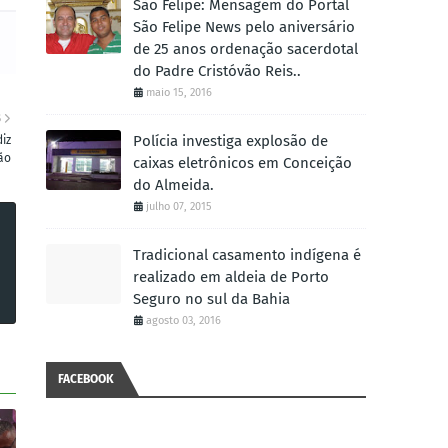
São Felipe: Mensagem do Portal
São Felipe News pelo aniversário
de 25 anos ordenação sacerdotal
do Padre Cristóvão Reis..
maio 15, 2016
S
Polícia investiga explosão de
iz
ão
caixas eletrônicos em Conceição
do Almeida.
julho 07, 2015
Tradicional casamento indígena é
realizado em aldeia de Porto
Seguro no sul da Bahia
agosto 03, 2016
FACEBOOK